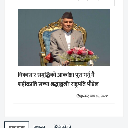
विकास र समृद्धिको आकांक्षा पूरा गर्नु नै
शहीदप्रति सच्चा श्रद्धाञ्जलीः राष्ट्रपति पौडेल
बुधबार, माघ १६, २०८१
प्रशासन
धेरैले पढेको
मुख्य खबर