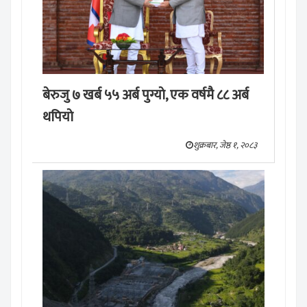
बेरुजु ७ खर्ब ५५ अर्ब पुग्याे, एक वर्षमै ८८ अर्ब
थपियाे
शुक्रबार, जेष्ठ १, २०८३