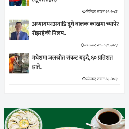
बिहिबार, साउन २१, २०८३
अध्यागमनअगाडि दूधे बालक काखमा च्यापेर
रोइरहेकी निलम..
मङ्लबार, साउन १९, २०८३
मधेशमा जलस्रोत संकट बढ्दै, ६० प्रतिशत
हाते..
सोमवार, साउन १८, २०८३