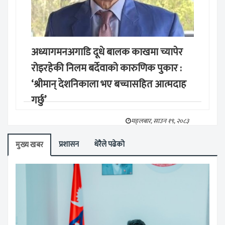
अध्यागमनअगाडि दूधे बालक काखमा च्यापेर
रोइरहेकी निलम बर्देवाको कारुणिक पुकार :
‘श्रीमान् देशनिकाला भए बच्चासहित आत्मदाह
गर्छु’
मङ्लबार, साउन १९, २०८३
प्रशासन
धेरैले पढेको
मुख्य खबर