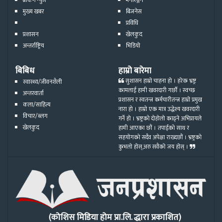
मुख्य खबर
बिजनेस
प्रविधि
प्रशासन
खेलकुद
अन्तर्राष्ट्रिय
भिडियो
बिबिध
हाम्रो बारेमा
सुशासन हाम्रो चाहना हो । हरेक भ्रष्ट्र
स्वास्थ्य/जीवनशैली
कामलाई हामी खवरदारी गर्छौ । स्वच्छ
अन्तरवार्ता
प्रशासन र स्वतन्त्र कर्मचारीतन्त्र हाम्रो प्रमुख
कला/साहित्य
नारा हो । हाम्रो एक मात्र उद्धेश्य खवरदारी
विचार/ब्लग
गर्ने हो । भ्रष्ट्रको दोहोलो काढ्ने अभिप्रायले
खेलकुद
हामी आएका छौं । तपाईको साथ र
सहयोगको सदैव अपेक्षा राख्दछौं । भ्रष्ट्रको
कुभलो होस्,अरु सवैको जय होस् ।
(कोशिस मिडिया होम प्रा.लि. द्धारा प्रकाशित)