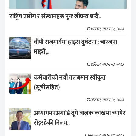
राष्ट्रिय उद्योग र संस्थानहरू पुनः जीवन्त बन्दै..
शनिबार, साउन २३, २०८३
बीपी राजमार्गमा हाइस दुर्घटना : चारजना
घाइते,..
शनिबार, साउन २३, २०८३
कर्मचारीको नयाँ तलबमान स्वीकृत
(सूचीसहित)
बिहिबार, साउन २१, २०८३
अध्यागमनअगाडि दूधे बालक काखमा च्यापेर
रोइरहेकी निलम..
मङ्लबार, साउन १९, २०८३