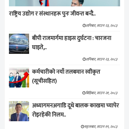
राष्ट्रिय उद्योग र संस्थानहरू पुनः जीवन्त बन्दै..
शनिबार, साउन २३, २०८३
बीपी राजमार्गमा हाइस दुर्घटना : चारजना
घाइते,..
शनिबार, साउन २३, २०८३
कर्मचारीको नयाँ तलबमान स्वीकृत
(सूचीसहित)
बिहिबार, साउन २१, २०८३
अध्यागमनअगाडि दूधे बालक काखमा च्यापेर
रोइरहेकी निलम..
मङ्लबार, साउन १९, २०८३