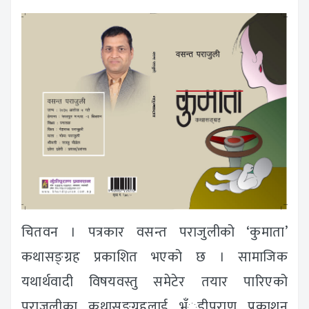
चितवन । पत्रकार वसन्त पराजुलीको ‘कुमाता’
कथासङ्ग्रह प्रकाशित भएको छ । सामाजिक
यथार्थवादी विषयवस्तु समेटेर तयार पारिएको
पराजुलीका कथासङ्ग्रहलाई भँुडीपुराण प्रकाशन