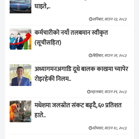
घाइते,..
शनिबार, साउन २३, २०८३
कर्मचारीको नयाँ तलबमान स्वीकृत
(सूचीसहित)
बिहिबार, साउन २१, २०८३
अध्यागमनअगाडि दूधे बालक काखमा च्यापेर
रोइरहेकी निलम..
मङ्लबार, साउन १९, २०८३
मधेशमा जलस्रोत संकट बढ्दै, ६० प्रतिशत
हाते..
सोमवार, साउन १८, २०८३