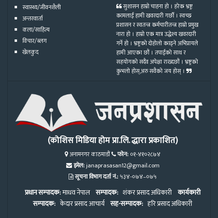
सुशासन हाम्रो चाहना हो । हरेक भ्रष्ट्र
स्वास्थ्य/जीवनशैली
कामलाई हामी खवरदारी गर्छौ । स्वच्छ
अन्तरवार्ता
प्रशासन र स्वतन्त्र कर्मचारीतन्त्र हाम्रो प्रमुख
कला/साहित्य
नारा हो । हाम्रो एक मात्र उद्धेश्य खवरदारी
विचार/ब्लग
गर्ने हो । भ्रष्ट्रको दोहोलो काढ्ने अभिप्रायले
खेलकुद
हामी आएका छौं । तपाईको साथ र
सहयोगको सदैव अपेक्षा राख्दछौं । भ्रष्ट्रको
कुभलो होस्,अरु सवैको जय होस् ।
(कोशिस मिडिया होम प्रा.लि. द्धारा प्रकाशित)
अनामनगर काठमाडौं
फोन:
०१-४१०२८७४
इमेल:
janaprasasan12@gmail.com
सूचना विभाग दर्ता नं.:
५३४-०७४–०७५
प्रधान सम्पादक:
माधव नेपाल
सम्पादक:
शंकर प्रसाद अधिकारी
कार्यकारी
सम्पादक:
केदार प्रसाद आचार्य
सह-सम्पादक:
हरि प्रसाद अधिकारी