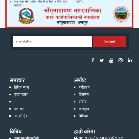
Submit
समाचार
अपडेट
ब्रेकिंग न्युज
मनोरञ्जन
मुख्य खबर
बिजनेस
प्रविधि
प्रशासन
खेलकुद
अन्तर्राष्ट्रिय
भिडियो
बिबिध
हाम्रो बारेमा
सुशासन हाम्रो चाहना हो । हरेक भ्रष्ट्र
स्वास्थ्य/जीवनशैली