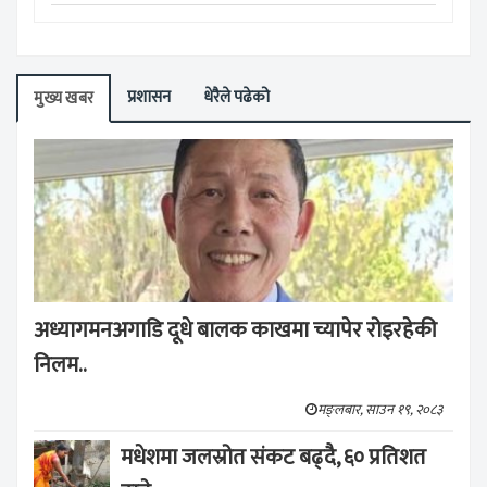
प्रशासन
धेरैले पढेको
मुख्य खबर
अध्यागमनअगाडि दूधे बालक काखमा च्यापेर रोइरहेकी
निलम..
मङ्लबार, साउन १९, २०८३
मधेशमा जलस्रोत संकट बढ्दै, ६० प्रतिशत