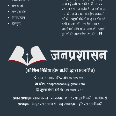
कामलाई हामी खवरदारी गर्छौ । स्वच्छ
अन्तरवार्ता
प्रशासन र स्वतन्त्र कर्मचारीतन्त्र हाम्रो प्रमुख
कला/साहित्य
नारा हो । हाम्रो एक मात्र उद्धेश्य खवरदारी
विचार/ब्लग
गर्ने हो । भ्रष्ट्रको दोहोलो काढ्ने अभिप्रायले
खेलकुद
हामी आएका छौं । तपाईको साथ र
सहयोगको सदैव अपेक्षा राख्दछौं । भ्रष्ट्रको
कुभलो होस्,अरु सवैको जय होस् ।
(कोशिस मिडिया होम प्रा.लि. द्धारा प्रकाशित)
अनामनगर काठमाडौं
फोन:
०१-४१०२८७४
इमेल:
janaprasasan12@gmail.com
सूचना विभाग दर्ता नं.:
५३४-०७४–०७५
प्रधान सम्पादक:
माधव नेपाल
सम्पादक:
शंकर प्रसाद अधिकारी
कार्यकारी
सम्पादक:
केदार प्रसाद आचार्य
सह-सम्पादक:
हरि प्रसाद अधिकारी