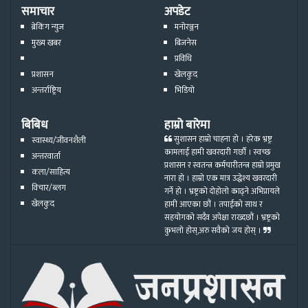
समाचार
अपडेट
ब्रेकिंग न्युज
मनोरञ्जन
मुख्य खबर
बिजनेस
प्रविधि
प्रशासन
खेलकुद
अन्तर्राष्ट्रिय
भिडियो
बिबिध
हाम्रो बारेमा
सुशासन हाम्रो चाहना हो । हरेक भ्रष्ट्र
स्वास्थ्य/जीवनशैली
कामलाई हामी खवरदारी गर्छौ । स्वच्छ
अन्तरवार्ता
प्रशासन र स्वतन्त्र कर्मचारीतन्त्र हाम्रो प्रमुख
कला/साहित्य
नारा हो । हाम्रो एक मात्र उद्धेश्य खवरदारी
विचार/ब्लग
गर्ने हो । भ्रष्ट्रको दोहोलो काढ्ने अभिप्रायले
खेलकुद
हामी आएका छौं । तपाईको साथ र
सहयोगको सदैव अपेक्षा राख्दछौं । भ्रष्ट्रको
कुभलो होस्,अरु सवैको जय होस् ।