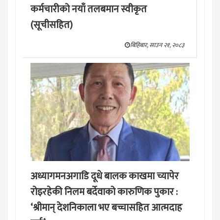
कर्मचारीको नयाँ तलबमान स्वीकृत
(सूचीसहित)
बिहिबार, साउन २१, २०८३
अध्यागमनअगाडि दूधे बालक काखमा च्यापेर
रोइरहेकी निलम बर्देवाको कारुणिक पुकार :
‘श्रीमान् देशनिकाला भए बच्चासहित आत्मदाह