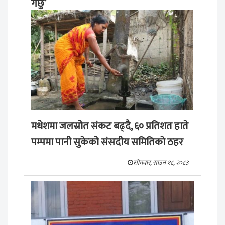
गर्छु’
मङ्लबार, साउन १९, २०८३
मधेशमा जलस्रोत संकट बढ्दै, ६० प्रतिशत हाते
पम्पमा पानी सुकेको संसदीय समितिको ठहर
सोमवार, साउन १८, २०८३