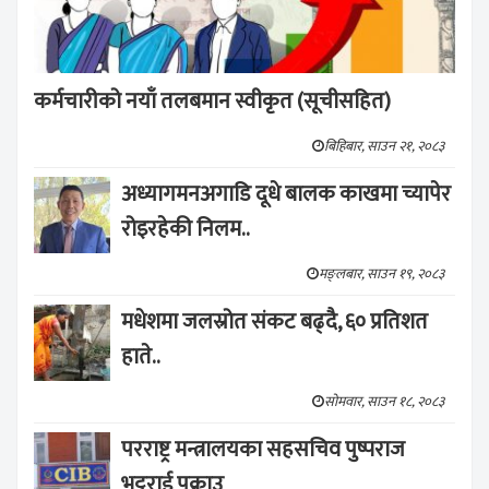
कर्मचारीको नयाँ तलबमान स्वीकृत (सूचीसहित)
बिहिबार, साउन २१, २०८३
अध्यागमनअगाडि दूधे बालक काखमा च्यापेर
रोइरहेकी निलम..
मङ्लबार, साउन १९, २०८३
मधेशमा जलस्रोत संकट बढ्दै, ६० प्रतिशत
हाते..
सोमवार, साउन १८, २०८३
परराष्ट्र मन्त्रालयका सहसचिव पुष्पराज
भट्टराई पक्राउ