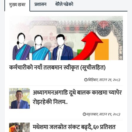
प्रशासन
धेरैले पढेको
मुख्य खबर
कर्मचारीको नयाँ तलबमान स्वीकृत (सूचीसहित)
बिहिबार, साउन २१, २०८३
अध्यागमनअगाडि दूधे बालक काखमा च्यापेर
रोइरहेकी निलम..
मङ्लबार, साउन १९, २०८३
मधेशमा जलस्रोत संकट बढ्दै, ६० प्रतिशत