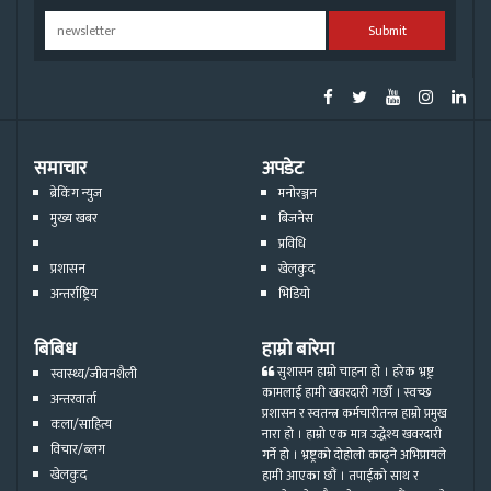
Submit
समाचार
अपडेट
ब्रेकिंग न्युज
मनोरञ्जन
मुख्य खबर
बिजनेस
प्रविधि
प्रशासन
खेलकुद
अन्तर्राष्ट्रिय
भिडियो
बिबिध
हाम्रो बारेमा
सुशासन हाम्रो चाहना हो । हरेक भ्रष्ट्र
स्वास्थ्य/जीवनशैली
कामलाई हामी खवरदारी गर्छौ । स्वच्छ
अन्तरवार्ता
प्रशासन र स्वतन्त्र कर्मचारीतन्त्र हाम्रो प्रमुख
कला/साहित्य
नारा हो । हाम्रो एक मात्र उद्धेश्य खवरदारी
विचार/ब्लग
गर्ने हो । भ्रष्ट्रको दोहोलो काढ्ने अभिप्रायले
खेलकुद
हामी आएका छौं । तपाईको साथ र