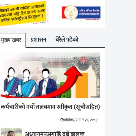
प्रशासन
धेरैले पढेको
मुख्य खबर
कर्मचारीको नयाँ तलबमान स्वीकृत (सूचीसहित)
बिहिबार, साउन २१, २०८३
अध्यागमनअगाडि दूधे बालक