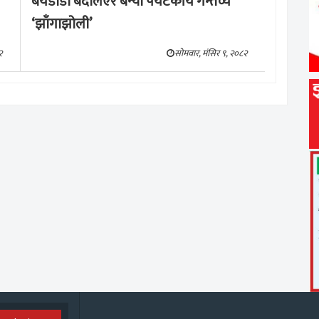
बर्येडाँडा बदलिएर बन्यो पर्यटकीय गन्तव्य
‘झाँगाझोली’
२
सोमवार, मंसिर ९, २०८२