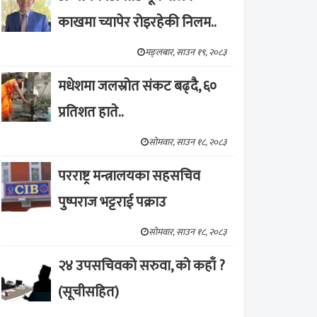
काखमा च्यापेर रोइरहेकी निलम..
मङ्लबार, साउन १९, २०८३
मधेशमा जलस्रोत संकट बढ्दै, ६०
प्रतिशत हाते..
सोमवार, साउन १८, २०८३
परराष्ट्र मन्त्रालयका सहसचिव
पुष्पराज भट्टराई पक्राउ
सोमवार, साउन १८, २०८३
२४ उपसचिवको सरुवा, को कहाँ ?
(सूचीसहित)