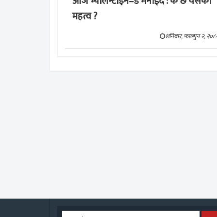
आज भ्यालेन्टाइन–डे मनाईंदै : के छ यसको
महत्व ?
शनिबार, फाल्गुन २, २०८