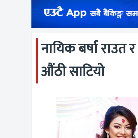
नायिक बर्षा राउत 
औंठी साटियो