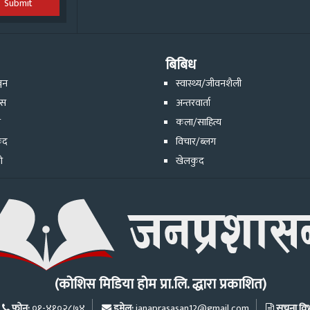
Submit
बिबिध
्जन
स्वास्थ्य/जीवनशैली
ेस
अन्तरवार्ता
ि
कला/साहित्य
ुद
विचार/ब्लग
ो
खेलकुद
(कोशिस मिडिया होम प्रा.लि. द्धारा प्रकाशित)
फोन:
इमेल:
सूचना विभा
०१-४१०२८७४
janaprasasan12@gmail.com