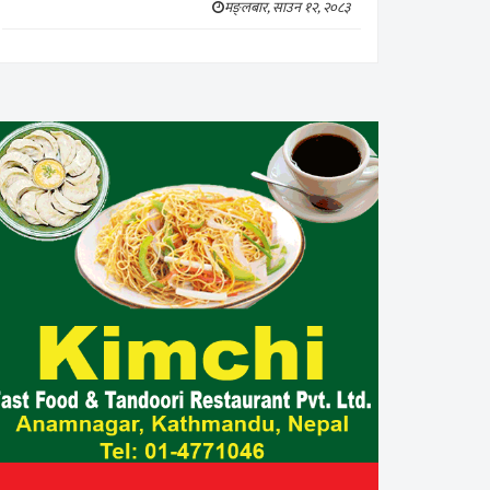
मङ्लबार, साउन १२, २०८३