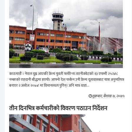
काठमाडौं । नेपाल घुम्न आएकी फ्रेन्च युवती फ्लोरेन्स तारनीक्वेटको १३ एफभी २५२४८
नम्बरको राहदानी बौद्धमा हरायो। आफ्नो देश फर्कन उनी फ्रेन्च दूतावासबाट यात्रा अनुमतिपत्र
बनाएर २ असोज २०७४ मा विमानस्थल पुगिन्। अनि मात्र थाहा...
शुक्रबार, बैशाख ७, २०७५
तीन दिनभित्र कर्मचारीको विवरण पठाउन निर्देशन