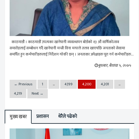
काठमाडौं । काठमाडौं उपत्यका खानेपानी व्यवस्थापन बोर्डको १३ औं वार्षिकोत्सव
समारोहलाई सम्बोधन गर्दै खानेपानी मन्त्री विना मगरले तलव खाएपछि जनताको सेवामा
समर्पित हुन कर्मचारीहरुलाई निर्देशन गरेकी छन् । जनताका अपेक्षाहरु पूरा गर्न कर्मचारीहरु...
बुधबार, बैशाख ५, २०७५
←
Previous
1
…
4,199
4,200
4,201
…
4,219
Next
→
प्रशासन
धेरैले पढेको
मुख्य खबर