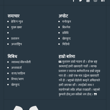
समाचार
अपडेट
ब्रेकिंग न्युज
मनोरञ्जन
मुख्य खबर
बिजनेस
प्रविधि
प्रशासन
खेलकुद
अन्तर्राष्ट्रिय
भिडियो
बिबिध
हाम्रो बारेमा
सुशासन हाम्रो चाहना हो । हरेक भ्रष्ट्र
स्वास्थ्य/जीवनशैली
कामलाई हामी खवरदारी गर्छौ । स्वच्छ
अन्तरवार्ता
प्रशासन र स्वतन्त्र कर्मचारीतन्त्र हाम्रो प्रमुख
कला/साहित्य
नारा हो । हाम्रो एक मात्र उद्धेश्य खवरदारी
विचार/ब्लग
गर्ने हो । भ्रष्ट्रको दोहोलो काढ्ने अभिप्रायले
खेलकुद
हामी आएका छौं । तपाईको साथ र
सहयोगको सदैव अपेक्षा राख्दछौं । भ्रष्ट्रको
कुभलो होस्,अरु सवैको जय होस् ।