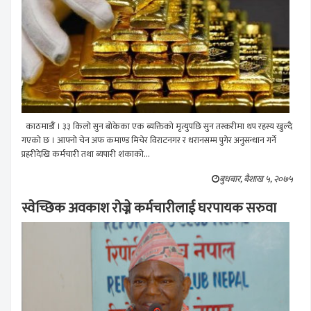
काठमाडौं । ३३ किलो सुन बोकेका एक ब्यक्तिको मृत्युपछि सुन तस्करीमा थप रहस्य खुल्दै
गएको छ । आफ्नो चेन अफ कमाण्ड मिचेर विराटनगर र धरानसम्म पुगेर अनुसन्धान गर्ने
प्रहरीदेखि कर्मचारी तथा ब्यपारी शंकाको...
बुधबार, बैशाख ५, २०७५
स्वेच्छिक अवकाश रोज्ने कर्मचारीलाई घरपायक सरुवा