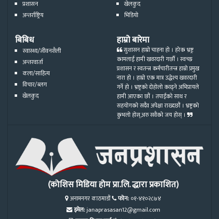
प्रशासन
खेलकुद
अन्तर्राष्ट्रिय
भिडियो
बिबिध
हाम्रो बारेमा
सुशासन हाम्रो चाहना हो । हरेक भ्रष्ट्र
स्वास्थ्य/जीवनशैली
कामलाई हामी खवरदारी गर्छौ । स्वच्छ
अन्तरवार्ता
प्रशासन र स्वतन्त्र कर्मचारीतन्त्र हाम्रो प्रमुख
कला/साहित्य
नारा हो । हाम्रो एक मात्र उद्धेश्य खवरदारी
विचार/ब्लग
गर्ने हो । भ्रष्ट्रको दोहोलो काढ्ने अभिप्रायले
खेलकुद
हामी आएका छौं । तपाईको साथ र
सहयोगको सदैव अपेक्षा राख्दछौं । भ्रष्ट्रको
कुभलो होस्,अरु सवैको जय होस् ।
(कोशिस मिडिया होम प्रा.लि. द्धारा प्रकाशित)
अनामनगर काठमाडौं
फोन:
०१-४१०२८७४
इमेल:
janaprasasan12@gmail.com