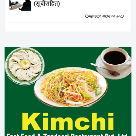
(सूचीसहित)
मङ्लबार, साउन १२, २०८३