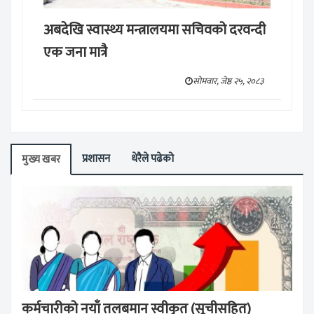
अबदेखि स्वास्थ्य मन्त्रालयमा सचिवको दरवन्दी
एक जना मात्रै
सोमवार, जेष्ठ २५, २०८३
प्रशासन
धेरैले पढेको
मुख्य खबर
कर्मचारीको नयाँ तलबमान स्वीकृत (सूचीसहित)