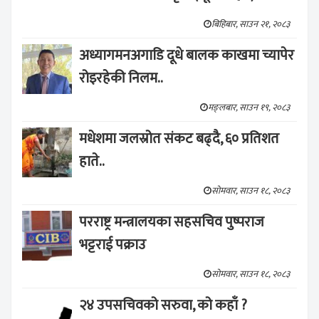
बिहिबार, साउन २१, २०८३
अध्यागमनअगाडि दूधे बालक काखमा च्यापेर
रोइरहेकी निलम..
मङ्लबार, साउन १९, २०८३
मधेशमा जलस्रोत संकट बढ्दै, ६० प्रतिशत
हाते..
सोमवार, साउन १८, २०८३
परराष्ट्र मन्त्रालयका सहसचिव पुष्पराज
भट्टराई पक्राउ
सोमवार, साउन १८, २०८३
२४ उपसचिवको सरुवा, को कहाँ ?