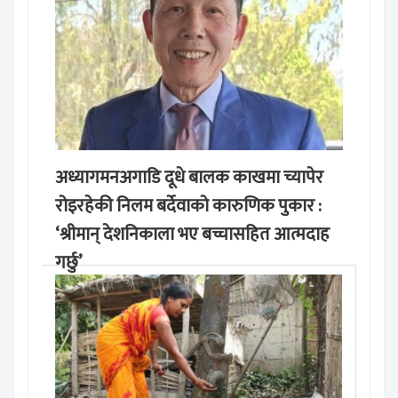
अध्यागमनअगाडि दूधे बालक काखमा च्यापेर
रोइरहेकी निलम बर्देवाको कारुणिक पुकार :
‘श्रीमान् देशनिकाला भए बच्चासहित आत्मदाह
गर्छु’
मङ्लबार, साउन १९, २०८३