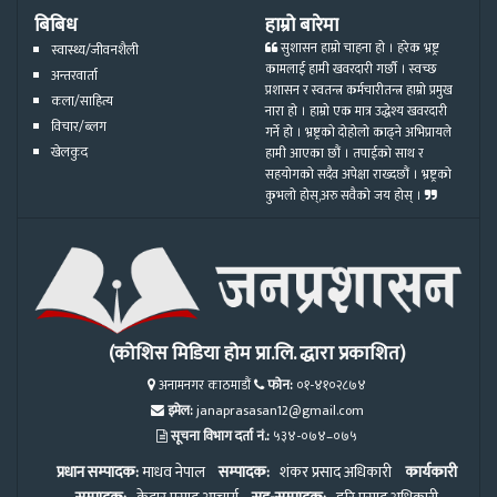
बिबिध
हाम्रो बारेमा
सुशासन हाम्रो चाहना हो । हरेक भ्रष्ट्र
स्वास्थ्य/जीवनशैली
कामलाई हामी खवरदारी गर्छौ । स्वच्छ
अन्तरवार्ता
प्रशासन र स्वतन्त्र कर्मचारीतन्त्र हाम्रो प्रमुख
कला/साहित्य
नारा हो । हाम्रो एक मात्र उद्धेश्य खवरदारी
विचार/ब्लग
गर्ने हो । भ्रष्ट्रको दोहोलो काढ्ने अभिप्रायले
खेलकुद
हामी आएका छौं । तपाईको साथ र
सहयोगको सदैव अपेक्षा राख्दछौं । भ्रष्ट्रको
कुभलो होस्,अरु सवैको जय होस् ।
(कोशिस मिडिया होम प्रा.लि. द्धारा प्रकाशित)
अनामनगर काठमाडौं
फोन:
०१-४१०२८७४
इमेल:
janaprasasan12@gmail.com
सूचना विभाग दर्ता नं.:
५३४-०७४–०७५
प्रधान सम्पादक:
माधव नेपाल
सम्पादक:
शंकर प्रसाद अधिकारी
कार्यकारी