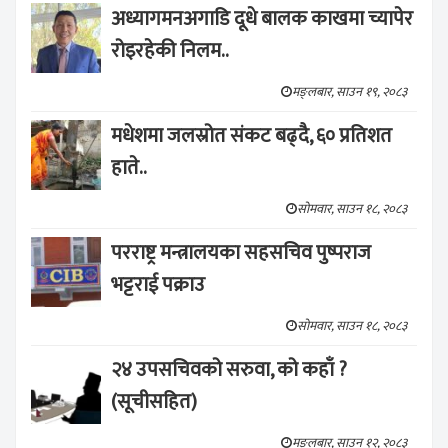
अध्यागमनअगाडि दूधे बालक काखमा च्यापेर
रोइरहेकी निलम..
मङ्लबार, साउन १९, २०८३
मधेशमा जलस्रोत संकट बढ्दै, ६० प्रतिशत
हाते..
सोमवार, साउन १८, २०८३
परराष्ट्र मन्त्रालयका सहसचिव पुष्पराज
भट्टराई पक्राउ
सोमवार, साउन १८, २०८३
२४ उपसचिवको सरुवा, को कहाँ ?
(सूचीसहित)
मङ्लबार, साउन १२, २०८३