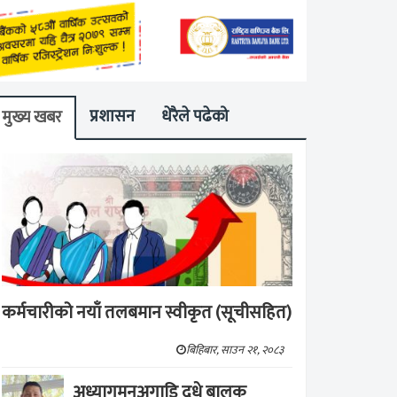
प्रशासन
धेरैले पढेको
मुख्य खबर
कर्मचारीको नयाँ तलबमान स्वीकृत (सूचीसहित)
बिहिबार, साउन २१, २०८३
अध्यागमनअगाडि दूधे बालक