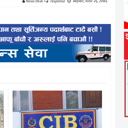
बिहिबार, मंसिर २६, २०७६
News Desk
response