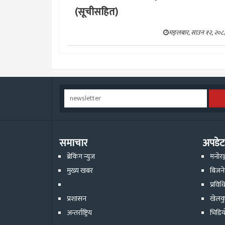
(सूचीसहित)
मङ्लबार, साउन १२, २०८
समाचार
अपडेट
ब्रेकिंग न्युज
मनोरञ
मुख्य खबर
बिजन
प्रविध
प्रशासन
खेलक
अन्तर्राष्ट्रिय
भिडिय