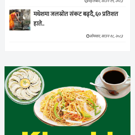
मङ्लबार, साउन १९, २०८३
मधेशमा जलस्रोत संकट बढ्दै, ६० प्रतिशत
हाते..
सोमवार, साउन १८, २०८३