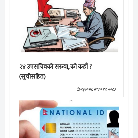
२४ उपसचिवको सरुवा, को कहाँ ?
(सूचीसहित)
मङ्लबार, साउन १२, २०८३