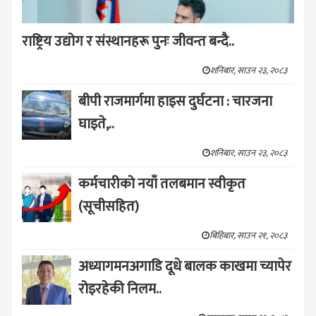
राष्ट्रिय उद्योग र संस्थानहरू पुनः जीवन्त बन्दै..
शनिबार, साउन २३, २०८३
बीपी राजमार्गमा हाइस दुर्घटना : चारजना
घाइते,..
शनिबार, साउन २३, २०८३
कर्मचारीको नयाँ तलबमान स्वीकृत
(सूचीसहित)
बिहिबार, साउन २१, २०८३
अध्यागमनअगाडि दूधे बालक काखमा च्यापेर
रोइरहेकी निलम..