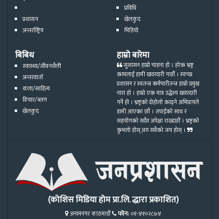
प्रविधि
प्रशासन
खेलकुद
अन्तर्राष्ट्रिय
भिडियो
बिबिध
हाम्रो बारेमा
सुशासन हाम्रो चाहना हो । हरेक भ्रष्ट्र
स्वास्थ्य/जीवनशैली
कामलाई हामी खवरदारी गर्छौ । स्वच्छ
अन्तरवार्ता
प्रशासन र स्वतन्त्र कर्मचारीतन्त्र हाम्रो प्रमुख
कला/साहित्य
नारा हो । हाम्रो एक मात्र उद्धेश्य खवरदारी
विचार/ब्लग
गर्ने हो । भ्रष्ट्रको दोहोलो काढ्ने अभिप्रायले
खेलकुद
हामी आएका छौं । तपाईको साथ र
सहयोगको सदैव अपेक्षा राख्दछौं । भ्रष्ट्रको
कुभलो होस्,अरु सवैको जय होस् ।
(कोशिस मिडिया होम प्रा.लि. द्धारा प्रकाशित)
अनामनगर काठमाडौं
फोन:
०१-४१०२८७४