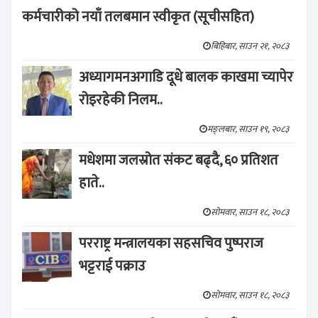
कर्मचारीको नयाँ तलबमान स्वीकृत (सूचीसहित)
बिहिबार, साउन २१, २०८३
अध्यागमनअगाडि दूधे बालक काखमा च्यापेर
रोइरहेकी निलम..
मङ्लबार, साउन १९, २०८३
मधेशमा जलस्रोत संकट बढ्दै, ६० प्रतिशत
हाते..
सोमवार, साउन १८, २०८३
परराष्ट्र मन्त्रालयका सहसचिव पुष्पराज
भट्टराई पक्राउ
सोमवार, साउन १८, २०८३