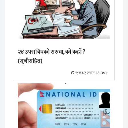
२४ उपसचिवको सरुवा, को कहाँ ?
(सूचीसहित)
मङ्लबार, साउन १२, २०८३