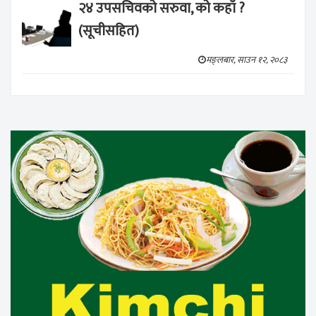
२४ उपसचिवको सरुवा, को कहाँ ?
(सूचीसहित)
मङ्लबार, साउन १२, २०८३