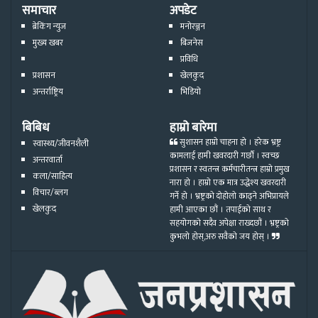
समाचार
अपडेट
ब्रेकिंग न्युज
मनोरञ्जन
मुख्य खबर
बिजनेस
प्रविधि
प्रशासन
खेलकुद
अन्तर्राष्ट्रिय
भिडियो
बिबिध
हाम्रो बारेमा
सुशासन हाम्रो चाहना हो । हरेक भ्रष्ट्र
स्वास्थ्य/जीवनशैली
कामलाई हामी खवरदारी गर्छौ । स्वच्छ
अन्तरवार्ता
प्रशासन र स्वतन्त्र कर्मचारीतन्त्र हाम्रो प्रमुख
कला/साहित्य
नारा हो । हाम्रो एक मात्र उद्धेश्य खवरदारी
विचार/ब्लग
गर्ने हो । भ्रष्ट्रको दोहोलो काढ्ने अभिप्रायले
खेलकुद
हामी आएका छौं । तपाईको साथ र
सहयोगको सदैव अपेक्षा राख्दछौं । भ्रष्ट्रको
कुभलो होस्,अरु सवैको जय होस् ।