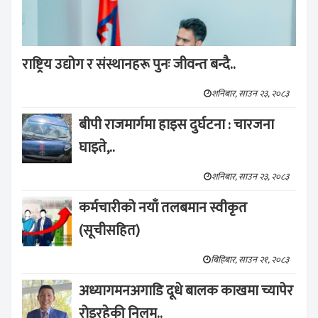
राष्ट्रिय उद्योग र संस्थानहरू पुनः जीवन्त बन्दै..
शनिबार, साउन २३, २०८३
बीपी राजमार्गमा हाइस दुर्घटना : चारजना
घाइते,..
शनिबार, साउन २३, २०८३
कर्मचारीको नयाँ तलबमान स्वीकृत
(सूचीसहित)
बिहिबार, साउन २१, २०८३
अध्यागमनअगाडि दूधे बालक काखमा च्यापेर
रोइरहेकी निलम..