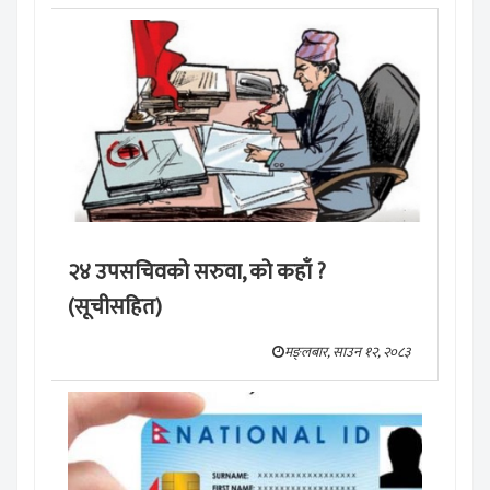
२४ उपसचिवको सरुवा, को कहाँ ?
(सूचीसहित)
मङ्लबार, साउन १२, २०८३