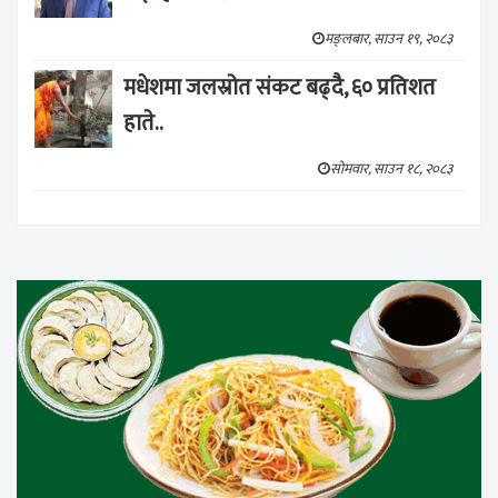
मङ्लबार, साउन १९, २०८३
मधेशमा जलस्रोत संकट बढ्दै, ६० प्रतिशत
हाते..
सोमवार, साउन १८, २०८३