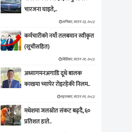
चारजना घाइते,..
शनिबार, साउन २३, २०८३
कर्मचारीको नयाँ तलबमान स्वीकृत
(सूचीसहित)
बिहिबार, साउन २१, २०८३
अध्यागमनअगाडि दूधे बालक
काखमा च्यापेर रोइरहेकी निलम..
मङ्लबार, साउन १९, २०८३
मधेशमा जलस्रोत संकट बढ्दै, ६०
प्रतिशत हाते..