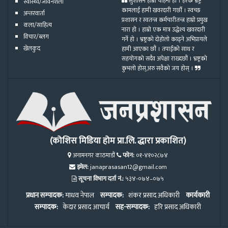
सुशासन हाम्रो चाहना हो । हरेक भ्रष्ट्र
स्वास्थ्य/जीवनशैली
कामलाई हामी खवरदारी गर्छौ । स्वच्छ
अन्तरवार्ता
प्रशासन र स्वतन्त्र कर्मचारीतन्त्र हाम्रो प्रमुख
कला/साहित्य
नारा हो । हाम्रो एक मात्र उद्धेश्य खवरदारी
विचार/ब्लग
गर्ने हो । भ्रष्ट्रको दोहोलो काढ्ने अभिप्रायले
खेलकुद
हामी आएका छौं । तपाईको साथ र
सहयोगको सदैव अपेक्षा राख्दछौं । भ्रष्ट्रको
कुभलो होस्,अरु सवैको जय होस् ।
(कोशिस मिडिया होम प्रा.लि. द्धारा प्रकाशित)
अनामनगर काठमाडौं
फोन:
०१-४१०२८७४
इमेल:
janaprasasan12@gmail.com
सूचना विभाग दर्ता नं.:
५३४-०७४–०७५
प्रधान सम्पादक:
माधव नेपाल
सम्पादक:
शंकर प्रसाद अधिकारी
कार्यकारी
सम्पादक:
केदार प्रसाद आचार्य
सह-सम्पादक:
हरि प्रसाद अधिकारी