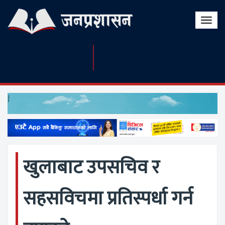
Toggle
naviga
खुलाबाट उपसचिव र
सहसविचमा प्रतिस्पर्धा गर्न