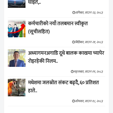
घाइते,..
शनिबार, साउन २३, २०८३
कर्मचारीको नयाँ तलबमान स्वीकृत
(सूचीसहित)
बिहिबार, साउन २१, २०८३
अध्यागमनअगाडि दूधे बालक काखमा च्यापेर
रोइरहेकी निलम..
मङ्लबार, साउन १९, २०८३
मधेशमा जलस्रोत संकट बढ्दै, ६० प्रतिशत
हाते..
सोमवार, साउन १८, २०८३