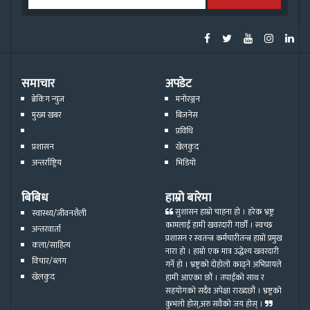
समाचार
अपडेट
ब्रेकिंग न्युज
मनोरञ्जन
मुख्य खबर
बिजनेस
प्रविधि
प्रशासन
खेलकुद
अन्तर्राष्ट्रिय
भिडियो
बिबिध
हाम्रो बारेमा
सुशासन हाम्रो चाहना हो । हरेक भ्रष्ट्र
स्वास्थ्य/जीवनशैली
कामलाई हामी खवरदारी गर्छौ । स्वच्छ
अन्तरवार्ता
प्रशासन र स्वतन्त्र कर्मचारीतन्त्र हाम्रो प्रमुख
कला/साहित्य
नारा हो । हाम्रो एक मात्र उद्धेश्य खवरदारी
विचार/ब्लग
गर्ने हो । भ्रष्ट्रको दोहोलो काढ्ने अभिप्रायले
खेलकुद
हामी आएका छौं । तपाईको साथ र
सहयोगको सदैव अपेक्षा राख्दछौं । भ्रष्ट्रको
कुभलो होस्,अरु सवैको जय होस् ।