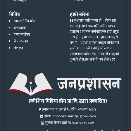
बिबिध
हाम्रो बारेमा
सुशासन हाम्रो चाहना हो । हरेक भ्रष्ट्र
स्वास्थ्य/जीवनशैली
कामलाई हामी खवरदारी गर्छौ । स्वच्छ
अन्तरवार्ता
प्रशासन र स्वतन्त्र कर्मचारीतन्त्र हाम्रो प्रमुख
कला/साहित्य
नारा हो । हाम्रो एक मात्र उद्धेश्य खवरदारी
विचार/ब्लग
गर्ने हो । भ्रष्ट्रको दोहोलो काढ्ने अभिप्रायले
खेलकुद
हामी आएका छौं । तपाईको साथ र
सहयोगको सदैव अपेक्षा राख्दछौं । भ्रष्ट्रको
कुभलो होस्,अरु सवैको जय होस् ।
(कोशिस मिडिया होम प्रा.लि. द्धारा प्रकाशित)
अनामनगर काठमाडौं
फोन:
०१-४१०२८७४
इमेल:
janaprasasan12@gmail.com
सूचना विभाग दर्ता नं.:
५३४-०७४–०७५