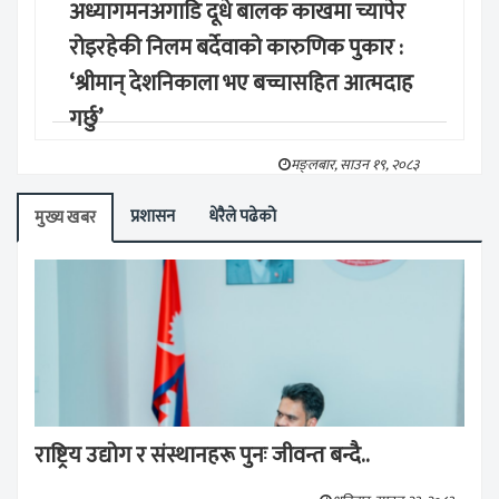
अध्यागमनअगाडि दूधे बालक काखमा च्यापेर
रोइरहेकी निलम बर्देवाको कारुणिक पुकार :
‘श्रीमान् देशनिकाला भए बच्चासहित आत्मदाह
गर्छु’
मङ्लबार, साउन १९, २०८३
प्रशासन
धेरैले पढेको
मुख्य खबर
राष्ट्रिय उद्योग र संस्थानहरू पुनः जीवन्त बन्दै..