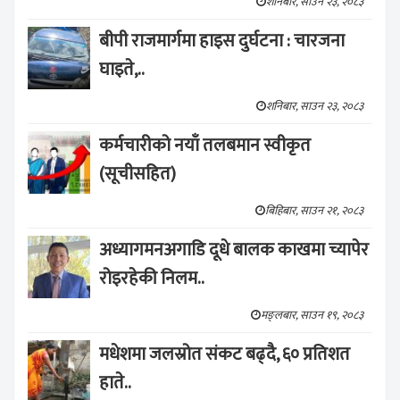
शनिबार, साउन २३, २०८३
बीपी राजमार्गमा हाइस दुर्घटना : चारजना
घाइते,..
शनिबार, साउन २३, २०८३
कर्मचारीको नयाँ तलबमान स्वीकृत
(सूचीसहित)
बिहिबार, साउन २१, २०८३
अध्यागमनअगाडि दूधे बालक काखमा च्यापेर
रोइरहेकी निलम..
मङ्लबार, साउन १९, २०८३
मधेशमा जलस्रोत संकट बढ्दै, ६० प्रतिशत
हाते..