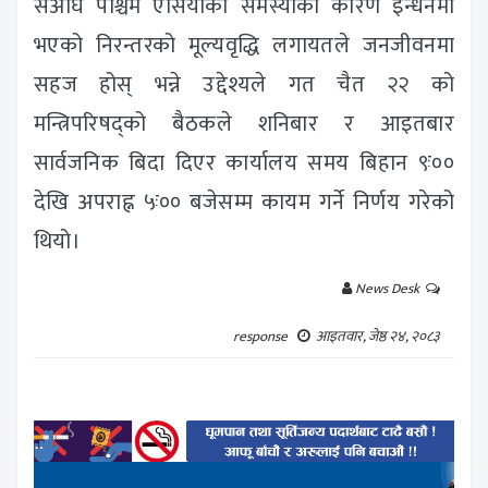
सअघि पश्चिम एसियाको समस्याका कारण इन्धनमा
भएको निरन्तरको मूल्यवृद्धि लगायतले जनजीवनमा
सहज होस् भन्ने उद्देश्यले गत चैत २२ को
मन्त्रिपरिषद्को बैठकले शनिबार र आइतबार
सार्वजनिक बिदा दिएर कार्यालय समय बिहान ९ः००
देखि अपराह्न ५ः०० बजेसम्म कायम गर्ने निर्णय गरेको
थियो।
News Desk
response
आइतवार, जेष्ठ २४, २०८३