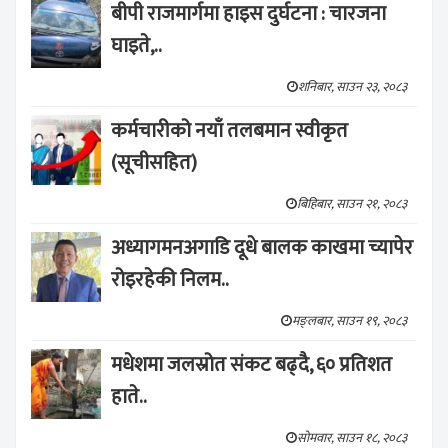
बीपी राजमार्गमा हाइस दुर्घटना : चारजना
घाइते,..
शनिबार, साउन २३, २०८३
कर्मचारीको नयाँ तलबमान स्वीकृत
(सूचीसहित)
बिहिबार, साउन २१, २०८३
अध्यागमनअगाडि दूधे बालक काखमा च्यापेर
रोइरहेकी निलम..
मङ्लबार, साउन १९, २०८३
मधेशमा जलस्रोत संकट बढ्दै, ६० प्रतिशत
हाते..
सोमवार, साउन १८, २०८३