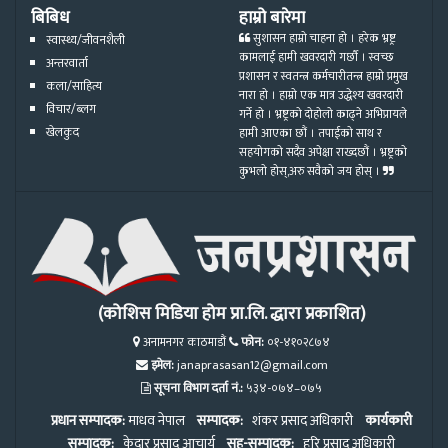
बिबिध
हाम्रो बारेमा
सुशासन हाम्रो चाहना हो । हरेक भ्रष्ट्र
स्वास्थ्य/जीवनशैली
कामलाई हामी खवरदारी गर्छौ । स्वच्छ
अन्तरवार्ता
प्रशासन र स्वतन्त्र कर्मचारीतन्त्र हाम्रो प्रमुख
कला/साहित्य
नारा हो । हाम्रो एक मात्र उद्धेश्य खवरदारी
विचार/ब्लग
गर्ने हो । भ्रष्ट्रको दोहोलो काढ्ने अभिप्रायले
खेलकुद
हामी आएका छौं । तपाईको साथ र
सहयोगको सदैव अपेक्षा राख्दछौं । भ्रष्ट्रको
कुभलो होस्,अरु सवैको जय होस् ।
(कोशिस मिडिया होम प्रा.लि. द्धारा प्रकाशित)
अनामनगर काठमाडौं
फोन:
०१-४१०२८७४
इमेल:
janaprasasan12@gmail.com
सूचना विभाग दर्ता नं.:
५३४-०७४–०७५
प्रधान सम्पादक:
माधव नेपाल
सम्पादक:
शंकर प्रसाद अधिकारी
कार्यकारी
सम्पादक:
केदार प्रसाद आचार्य
सह-सम्पादक:
हरि प्रसाद अधिकारी