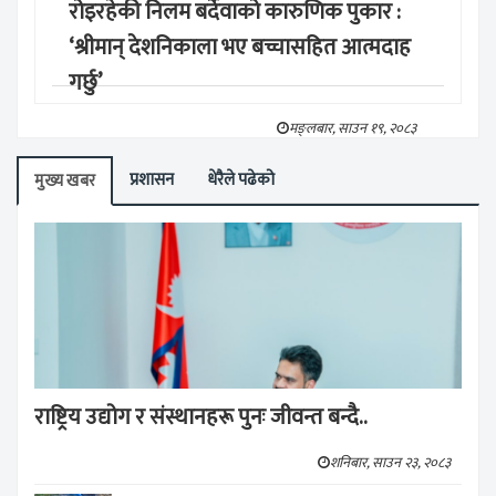
रोइरहेकी निलम बर्देवाको कारुणिक पुकार :
‘श्रीमान् देशनिकाला भए बच्चासहित आत्मदाह
गर्छु’
मङ्लबार, साउन १९, २०८३
प्रशासन
धेरैले पढेको
मुख्य खबर
राष्ट्रिय उद्योग र संस्थानहरू पुनः जीवन्त बन्दै..
शनिबार, साउन २३, २०८३