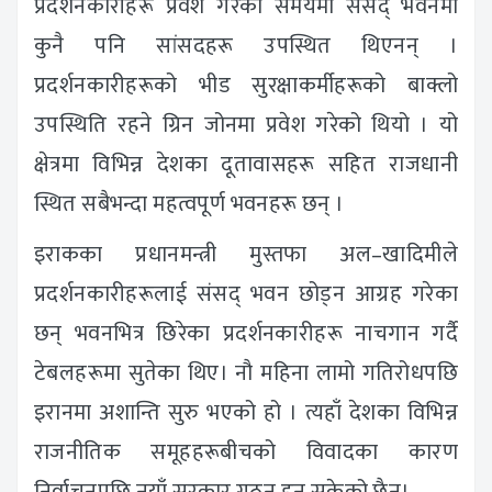
प्रदर्शनकारीहरू प्रवेश गरेको समयमा संसद् भवनमा
कुनै पनि सांसदहरू उपस्थित थिएनन् ।
प्रदर्शनकारीहरूको भीड सुरक्षाकर्मीहरूको बाक्लो
उपस्थिति रहने ग्रिन जोनमा प्रवेश गरेको थियो । यो
क्षेत्रमा विभिन्न देशका दूतावासहरू सहित राजधानी
स्थित सबैभन्दा महत्वपूर्ण भवनहरू छन् ।
इराकका प्रधानमन्त्री मुस्तफा अल–खादिमीले
प्रदर्शनकारीहरूलाई संसद् भवन छोड्न आग्रह गरेका
छन् भवनभित्र छिरेका प्रदर्शनकारीहरू नाचगान गर्दै
टेबलहरूमा सुतेका थिए। नौ महिना लामो गतिरोधपछि
इरानमा अशान्ति सुरु भएको हो । त्यहाँ देशका विभिन्न
राजनीतिक समूहहरूबीचको विवादका कारण
निर्वाचनपछि नयाँ सरकार गठन हुन सकेको छैन।