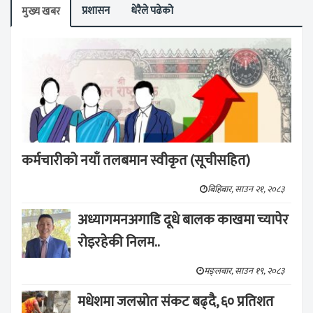
प्रशासन
धेरैले पढेको
मुख्य खबर
कर्मचारीको नयाँ तलबमान स्वीकृत (सूचीसहित)
बिहिबार, साउन २१, २०८३
अध्यागमनअगाडि दूधे बालक काखमा च्यापेर
रोइरहेकी निलम..
मङ्लबार, साउन १९, २०८३
मधेशमा जलस्रोत संकट बढ्दै, ६० प्रतिशत