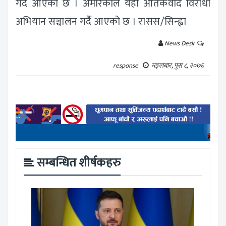
गर्दै आएको छ । अमेरिकाले यहाँ आतंकवाद विरोधी
अभियान सञ्चालन गर्दै आएको छ । रासस/सिन्ह्वा
News Desk
response
मङ्लबार, पुस ८, २०७६
सम्बन्धित शीर्षकहरु