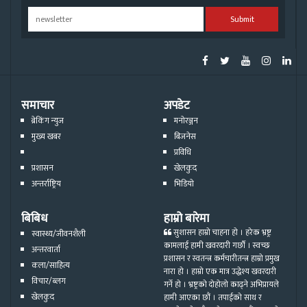
Submit
समाचार
अपडेट
ब्रेकिंग न्युज
मनोरञ्जन
मुख्य खबर
बिजनेस
प्रविधि
प्रशासन
खेलकुद
अन्तर्राष्ट्रिय
भिडियो
बिबिध
हाम्रो बारेमा
सुशासन हाम्रो चाहना हो । हरेक भ्रष्ट्र
स्वास्थ्य/जीवनशैली
कामलाई हामी खवरदारी गर्छौ । स्वच्छ
अन्तरवार्ता
प्रशासन र स्वतन्त्र कर्मचारीतन्त्र हाम्रो प्रमुख
कला/साहित्य
नारा हो । हाम्रो एक मात्र उद्धेश्य खवरदारी
विचार/ब्लग
गर्ने हो । भ्रष्ट्रको दोहोलो काढ्ने अभिप्रायले
खेलकुद
हामी आएका छौं । तपाईको साथ र