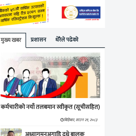
प्रशासन
धेरैले पढेको
मुख्य खबर
कर्मचारीको नयाँ तलबमान स्वीकृत (सूचीसहित)
बिहिबार, साउन २१, २०८३
अध्यागमनअगाडि दूधे बालक