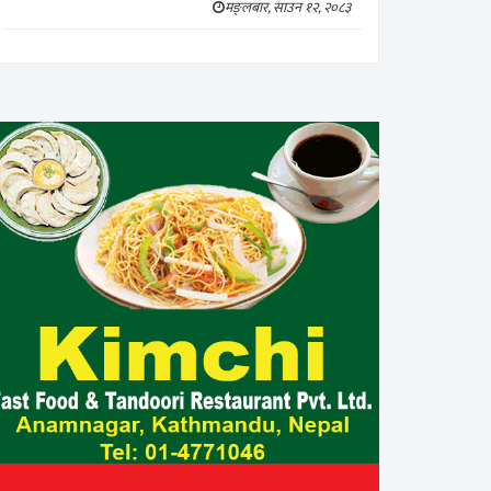
मङ्लबार, साउन १२, २०८३