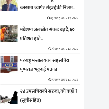
काखमा च्यापेर रोइरहेकी निलम..
मङ्लबार, साउन १९, २०८३
मधेशमा जलस्रोत संकट बढ्दै, ६०
प्रतिशत हाते..
सोमवार, साउन १८, २०८३
परराष्ट्र मन्त्रालयका सहसचिव
पुष्पराज भट्टराई पक्राउ
सोमवार, साउन १८, २०८३
२४ उपसचिवको सरुवा, को कहाँ ?
(सूचीसहित)