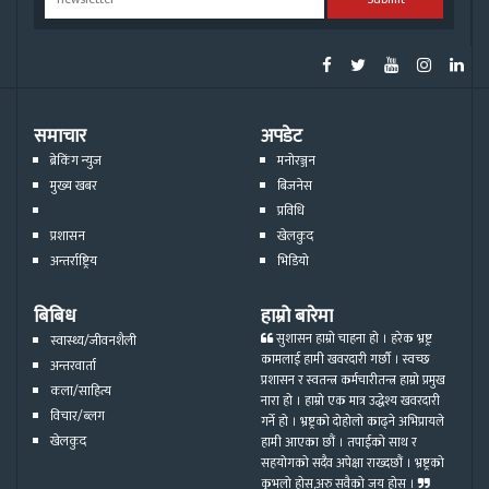
समाचार
अपडेट
ब्रेकिंग न्युज
मनोरञ्जन
मुख्य खबर
बिजनेस
प्रविधि
प्रशासन
खेलकुद
अन्तर्राष्ट्रिय
भिडियो
बिबिध
हाम्रो बारेमा
सुशासन हाम्रो चाहना हो । हरेक भ्रष्ट्र
स्वास्थ्य/जीवनशैली
कामलाई हामी खवरदारी गर्छौ । स्वच्छ
अन्तरवार्ता
प्रशासन र स्वतन्त्र कर्मचारीतन्त्र हाम्रो प्रमुख
कला/साहित्य
नारा हो । हाम्रो एक मात्र उद्धेश्य खवरदारी
विचार/ब्लग
गर्ने हो । भ्रष्ट्रको दोहोलो काढ्ने अभिप्रायले
खेलकुद
हामी आएका छौं । तपाईको साथ र
सहयोगको सदैव अपेक्षा राख्दछौं । भ्रष्ट्रको
कुभलो होस्,अरु सवैको जय होस् ।