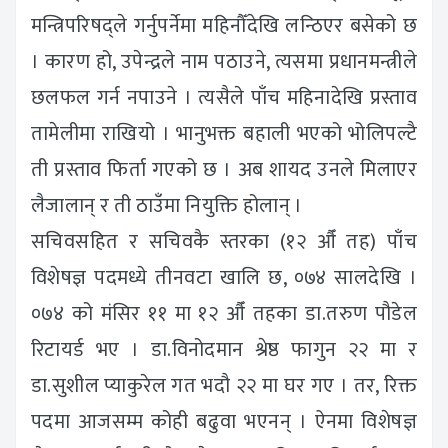
मन्त्रिपरिषद्ले गर्नुपर्नेमा महिनौँदेखि लन्ठिएर बसेको छ
। कारण हो, उपेन्द्रले नाम पठाउने, त्यसमा प्रधानमन्त्रीले
छलफल गर्न नपाउने । त्यसैले पाँच महिनादेखि प्रस्ताव
तामेलीमा राखियो । भानुभक्त बहाली भएको भोलिपल्टै
ती प्रस्ताव फिर्ता गएको छ । अब शायद उनले मिलाएर
लैजालान् र ती ठाउँमा नियुक्ति होलान् ।
सचिवसहित र सचिवकै स्तरका (१२ औँ तह) पाँच
विशेषज्ञ पदमध्ये तीनवटा खालि छ, ०७४ सालदेखि ।
०७४ को मंसिर ११ मा १२ औँ तहका डा.तरुण पौडेल
रिटायर्ड भए । डा.विनोदमान श्रेष्ठ फागुन २२ मा र
डा.सुशील प्याकुरेल गत भदौ २२ मा घर गए । तर, रिक्त
पदमा आजसम्म कोही बढुवा भएनन् । ऐनमा विशेषज्ञ