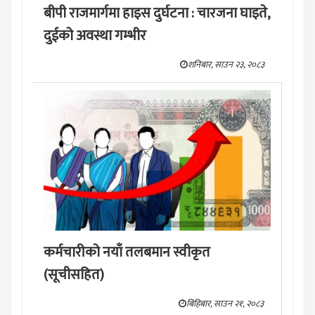
बीपी राजमार्गमा हाइस दुर्घटना : चारजना घाइते,
दुईको अवस्था गम्भीर
शनिबार, साउन २३, २०८३
कर्मचारीको नयाँ तलबमान स्वीकृत
(सूचीसहित)
बिहिबार, साउन २१, २०८३