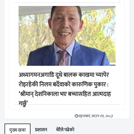
अध्यागमनअगाडि दूधे बालक काखमा च्यापेर
रोइरहेकी निलम बर्देवाको कारुणिक पुकार :
‘श्रीमान् देशनिकाला भए बच्चासहित आत्मदाह
गर्छु’
मङ्लबार, साउन १९, २०८३
प्रशासन
धेरैले पढेको
मुख्य खबर