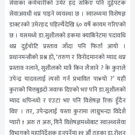
सेवाका कर्मचारीको उमेर हद सकिए पनि दुईपटक
सेवाअवधी थप्न पाइने व्यवस्था छ । स्वास्थ्यमा विशेषज्ञ
डाक्टरको उमेरहद पहिल्यैदेखि ६० वर्षे कायम गरिएको
छ । यसमध्ये डा.सुशीलको हकमा क्याबिनेटमा पदावधि
थप्न दुईचोटि प्रस्ताव जाँदा पनि फिर्ता आयो ।
प्रधानमन्त्रीको प्रश्न हो, ‘तरुण र विनोदमानको म्याद थप्न
प्रस्ताव नलाने, सुशीलको मात्रै किन लैजाने ? के कुराले
उपेन्द्र यादवलाई त्यसो गर्न प्रभावित पा¥यो ?’ यही
कुराको चित्तबुझ्दो जवाफ दिएको भए पनि डा.सुशीलको
म्याद थपिन्थ्यो र एउटा भए पनि विशेषज्ञ रिक्त हुँदैन
थिए । तर, उपेन्द्रलाई यस्ता कुरामा लाग्नुभन्दा विदेशै
प्यारो † अरु त अरु, यिनै विशेषज्ञमध्येबाट स्वास्थ्यसेवा
विभागको महानिर्देशक हुनुपर्नेमा ११ औँ तहका डा.रोशन