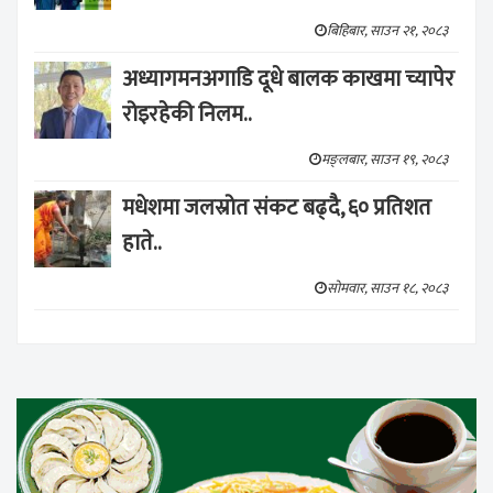
बिहिबार, साउन २१, २०८३
अध्यागमनअगाडि दूधे बालक काखमा च्यापेर
रोइरहेकी निलम..
मङ्लबार, साउन १९, २०८३
मधेशमा जलस्रोत संकट बढ्दै, ६० प्रतिशत
हाते..
सोमवार, साउन १८, २०८३