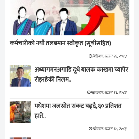
कर्मचारीको नयाँ तलबमान स्वीकृत (सूचीसहित)
बिहिबार, साउन २१, २०८३
अध्यागमनअगाडि दूधे बालक काखमा च्यापेर
रोइरहेकी निलम..
मङ्लबार, साउन १९, २०८३
मधेशमा जलस्रोत संकट बढ्दै, ६० प्रतिशत
हाते..
सोमवार, साउन १८, २०८३