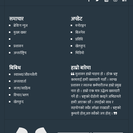
समाचार
अपडेट
ब्रेकिंग न्युज
मनोरञ्जन
मुख्य खबर
बिजनेस
प्रविधि
प्रशासन
खेलकुद
अन्तर्राष्ट्रिय
भिडियो
बिबिध
हाम्रो बारेमा
सुशासन हाम्रो चाहना हो । हरेक भ्रष्ट्र
स्वास्थ्य/जीवनशैली
कामलाई हामी खवरदारी गर्छौ । स्वच्छ
अन्तरवार्ता
प्रशासन र स्वतन्त्र कर्मचारीतन्त्र हाम्रो प्रमुख
कला/साहित्य
नारा हो । हाम्रो एक मात्र उद्धेश्य खवरदारी
विचार/ब्लग
गर्ने हो । भ्रष्ट्रको दोहोलो काढ्ने अभिप्रायले
खेलकुद
हामी आएका छौं । तपाईको साथ र
सहयोगको सदैव अपेक्षा राख्दछौं । भ्रष्ट्रको
कुभलो होस्,अरु सवैको जय होस् ।