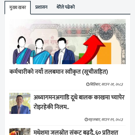
प्रशासन
धेरैले पढेको
मुख्य खबर
कर्मचारीको नयाँ तलबमान स्वीकृत (सूचीसहित)
बिहिबार, साउन २१, २०८३
अध्यागमनअगाडि दूधे बालक काखमा च्यापेर
रोइरहेकी निलम..
मङ्लबार, साउन १९, २०८३
मधेशमा जलस्रोत संकट बढ्दै, ६० प्रतिशत