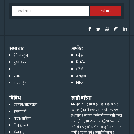
Submit
समाचार
अपडेट
ब्रेकिंग न्युज
मनोरञ्जन
मुख्य खबर
बिजनेस
प्रविधि
प्रशासन
खेलकुद
अन्तर्राष्ट्रिय
भिडियो
बिबिध
हाम्रो बारेमा
सुशासन हाम्रो चाहना हो । हरेक भ्रष्ट्र
स्वास्थ्य/जीवनशैली
कामलाई हामी खवरदारी गर्छौ । स्वच्छ
अन्तरवार्ता
प्रशासन र स्वतन्त्र कर्मचारीतन्त्र हाम्रो प्रमुख
कला/साहित्य
नारा हो । हाम्रो एक मात्र उद्धेश्य खवरदारी
विचार/ब्लग
गर्ने हो । भ्रष्ट्रको दोहोलो काढ्ने अभिप्रायले
खेलकुद
हामी आएका छौं । तपाईको साथ र