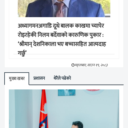
अध्यागमनअगाडि दूधे बालक काखमा च्यापेर
रोइरहेकी निलम बर्देवाको कारुणिक पुकार :
‘श्रीमान् देशनिकाला भए बच्चासहित आत्मदाह
गर्छु’
मङ्लबार, साउन १९, २०८३
प्रशासन
धेरैले पढेको
मुख्य खबर