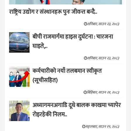
राष्ट्रिय उद्योग र संस्थानहरू पुनः जीवन्त बन्दै..
शनिबार, साउन २३, २०८३
बीपी राजमार्गमा हाइस दुर्घटना : चारजना
घाइते,..
शनिबार, साउन २३, २०८३
कर्मचारीको नयाँ तलबमान स्वीकृत
(सूचीसहित)
बिहिबार, साउन २१, २०८३
अध्यागमनअगाडि दूधे बालक काखमा च्यापेर
रोइरहेकी निलम..
मङ्लबार, साउन १९, २०८३