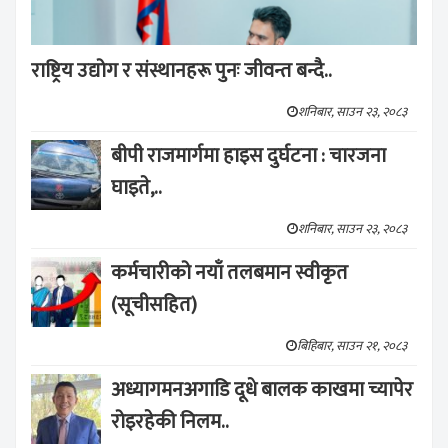
राष्ट्रिय उद्योग र संस्थानहरू पुनः जीवन्त बन्दै..
शनिबार, साउन २३, २०८३
बीपी राजमार्गमा हाइस दुर्घटना : चारजना
घाइते,..
शनिबार, साउन २३, २०८३
कर्मचारीको नयाँ तलबमान स्वीकृत
(सूचीसहित)
बिहिबार, साउन २१, २०८३
अध्यागमनअगाडि दूधे बालक काखमा च्यापेर
रोइरहेकी निलम..