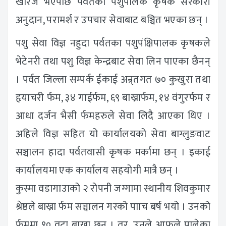
खारेज भएपछि पर्वतका पशुपालक कृषक सरकारी
अनुदान, परामर्श र उपचार सेवाबाट बञ्चित भएका छन् ।
पशु सेवा विज्ञ नहुदा पर्वतका पशुपंक्षिपालक कृषकले
भेटेनरी तथा पशु विज्ञ केन्द्रबाट सेवा लिन पाएका छैनन्
। पर्वत जिल्ला सम्पर्क ईकाई अन्र्तगत ७० कुखुरा तथा
हृयाचरी र्फम, ३४ गाईर्फम, ६९ बाख्रार्फम, १४ वंगुरर्फम र
आधा दर्जन भैसी र्फमहरुले सेवा लिदै आएका थिए ।
अहिले विज्ञ सहित यो कार्यालयको सेवा बाग्लुङवाट
सञ्चालन हादा पर्वतवासी कृषक मर्कामा छन् । इकाई
कार्यालयमा एक कार्यालय सहयोगी मात्रै छन् ।
कुस्मा वडागाउाको २ रोपनी जग्गामा स्थानीय शिवकुमार
श्रेष्ठले बाख्रा र्फम सञ्चालन गरको पााच बर्ष भयो । उनको
र्फममा ९० वटा बाख्रा छन् । तर, उनले आफुले पालेका