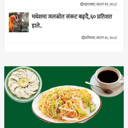
मङ्लबार, साउन १९, २०८३
मधेशमा जलस्रोत संकट बढ्दै, ६० प्रतिशत
हाते..
सोमवार, साउन १८, २०८३