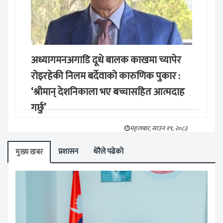
अध्यागमनअगाडि दूधे बालक काखमा च्यापेर
रोइरहेकी निलम बर्देवाको कारुणिक पुकार :
‘श्रीमान् देशनिकाला भए बच्चासहित आत्मदाह
गर्छु’
मङ्लबार, साउन १९, २०८३
प्रशासन
धेरैले पढेको
मुख्य खबर