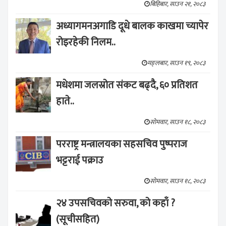
बिहिबार, साउन २१, २०८३
अध्यागमनअगाडि दूधे बालक काखमा च्यापेर
रोइरहेकी निलम..
मङ्लबार, साउन १९, २०८३
मधेशमा जलस्रोत संकट बढ्दै, ६० प्रतिशत
हाते..
सोमवार, साउन १८, २०८३
परराष्ट्र मन्त्रालयका सहसचिव पुष्पराज
भट्टराई पक्राउ
सोमवार, साउन १८, २०८३
२४ उपसचिवको सरुवा, को कहाँ ?
(सूचीसहित)