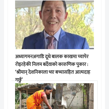
अध्यागमनअगाडि दूधे बालक काखमा च्यापेर
रोइरहेकी निलम बर्देवाको कारुणिक पुकार :
‘श्रीमान् देशनिकाला भए बच्चासहित आत्मदाह
गर्छु’
मङ्लबार, साउन १९, २०८३