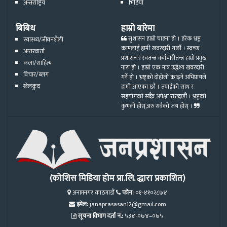
अन्तर्राष्ट्रिय
भिडियो
बिबिध
हाम्रो बारेमा
सुशासन हाम्रो चाहना हो । हरेक भ्रष्ट्र
स्वास्थ्य/जीवनशैली
कामलाई हामी खवरदारी गर्छौ । स्वच्छ
अन्तरवार्ता
प्रशासन र स्वतन्त्र कर्मचारीतन्त्र हाम्रो प्रमुख
कला/साहित्य
नारा हो । हाम्रो एक मात्र उद्धेश्य खवरदारी
विचार/ब्लग
गर्ने हो । भ्रष्ट्रको दोहोलो काढ्ने अभिप्रायले
खेलकुद
हामी आएका छौं । तपाईको साथ र
सहयोगको सदैव अपेक्षा राख्दछौं । भ्रष्ट्रको
कुभलो होस्,अरु सवैको जय होस् ।
(कोशिस मिडिया होम प्रा.लि. द्धारा प्रकाशित)
अनामनगर काठमाडौं
फोन:
०१-४१०२८७४
इमेल:
janaprasasan12@gmail.com
सूचना विभाग दर्ता नं.:
५३४-०७४–०७५