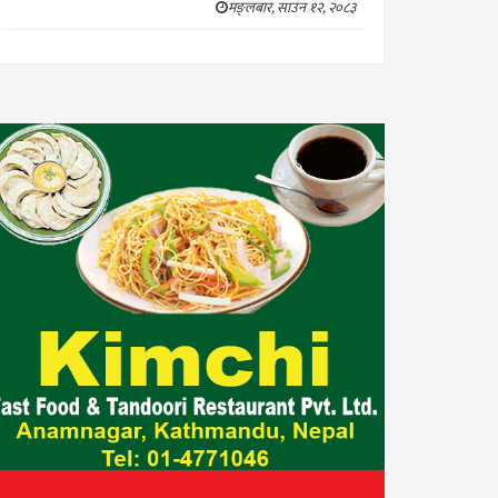
मङ्लबार, साउन १२, २०८३