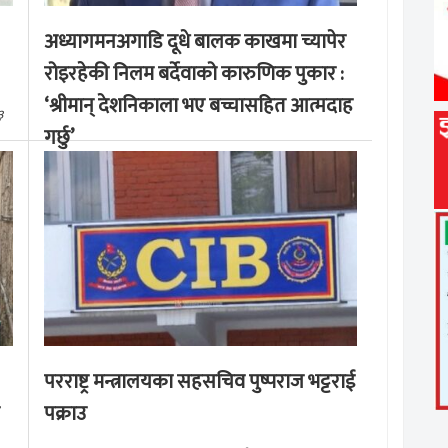
अध्यागमनअगाडि दूधे बालक काखमा च्यापेर
रोइरहेकी निलम बर्देवाको कारुणिक पुकार :
‘श्रीमान् देशनिकाला भए बच्चासहित आत्मदाह
३
गर्छु’
मङ्लबार, साउन १९, २०८३
परराष्ट्र मन्त्रालयका सहसचिव पुष्पराज भट्टराई
पक्राउ