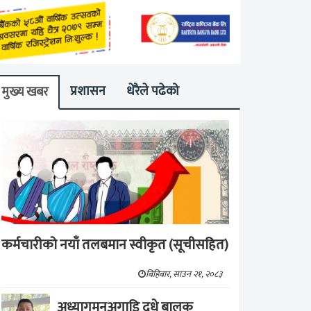
प्रशासन
धेरैले पढेको
मुख्य खबर
कर्मचारीको नयाँ तलबमान स्वीकृत (सूचीसहित)
बिहिबार, साउन २१, २०८३
अध्यागमनअगाडि दूधे बालक