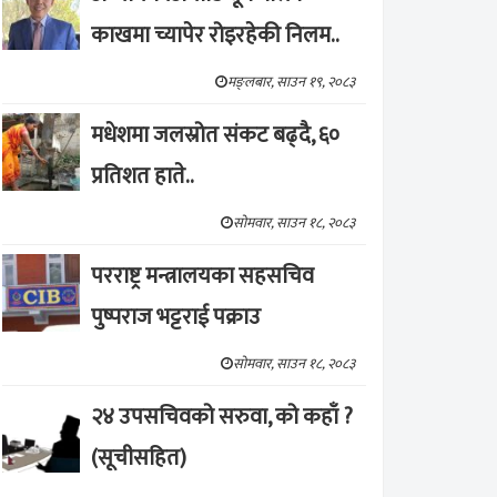
काखमा च्यापेर रोइरहेकी निलम..
मङ्लबार, साउन १९, २०८३
मधेशमा जलस्रोत संकट बढ्दै, ६०
प्रतिशत हाते..
सोमवार, साउन १८, २०८३
परराष्ट्र मन्त्रालयका सहसचिव
पुष्पराज भट्टराई पक्राउ
सोमवार, साउन १८, २०८३
२४ उपसचिवको सरुवा, को कहाँ ?
(सूचीसहित)