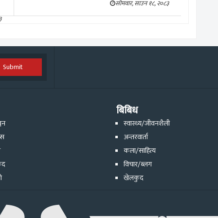
सोमवार, साउन १८, २०८३
३
Submit
बिबिध
्जन
स्वास्थ्य/जीवनशैली
ेस
अन्तरवार्ता
ि
कला/साहित्य
ुद
विचार/ब्लग
ो
खेलकुद