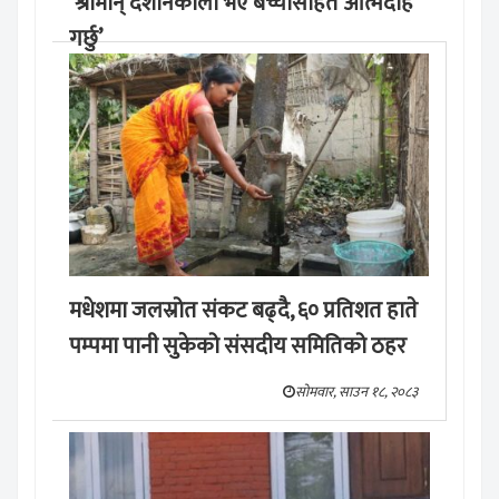
‘श्रीमान् देशनिकाला भए बच्चासहित आत्मदाह
गर्छु’
मङ्लबार, साउन १९, २०८३
मधेशमा जलस्रोत संकट बढ्दै, ६० प्रतिशत हाते
पम्पमा पानी सुकेको संसदीय समितिको ठहर
सोमवार, साउन १८, २०८३