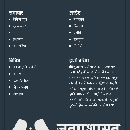
समाचार
अपडेट
ब्रेकिंग न्युज
मनोरञ्जन
मुख्य खबर
बिजनेस
प्रविधि
प्रशासन
खेलकुद
अन्तर्राष्ट्रिय
भिडियो
बिबिध
हाम्रो बारेमा
सुशासन हाम्रो चाहना हो । हरेक भ्रष्ट्र
स्वास्थ्य/जीवनशैली
कामलाई हामी खवरदारी गर्छौ । स्वच्छ
अन्तरवार्ता
प्रशासन र स्वतन्त्र कर्मचारीतन्त्र हाम्रो प्रमुख
कला/साहित्य
नारा हो । हाम्रो एक मात्र उद्धेश्य खवरदारी
विचार/ब्लग
गर्ने हो । भ्रष्ट्रको दोहोलो काढ्ने अभिप्रायले
खेलकुद
हामी आएका छौं । तपाईको साथ र
सहयोगको सदैव अपेक्षा राख्दछौं । भ्रष्ट्रको
कुभलो होस्,अरु सवैको जय होस् ।