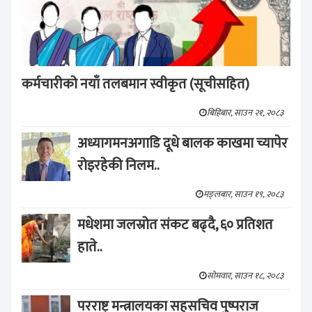
कर्मचारीको नयाँ तलबमान स्वीकृत (सूचीसहित)
बिहिबार, साउन २१, २०८३
अध्यागमनअगाडि दूधे बालक काखमा च्यापेर
रोइरहेकी निलम..
मङ्लबार, साउन १९, २०८३
मधेशमा जलस्रोत संकट बढ्दै, ६० प्रतिशत
हाते..
सोमवार, साउन १८, २०८३
परराष्ट्र मन्त्रालयका सहसचिव पुष्पराज