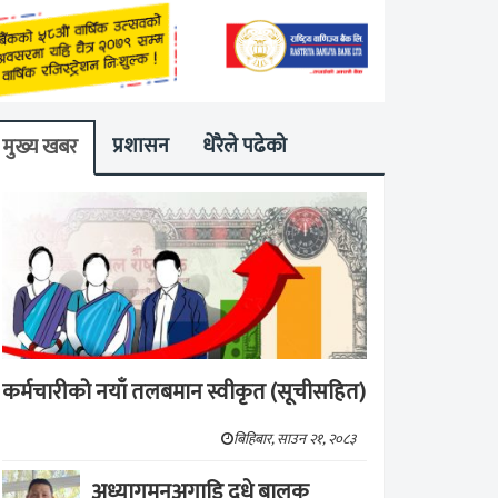
प्रशासन
धेरैले पढेको
मुख्य खबर
कर्मचारीको नयाँ तलबमान स्वीकृत (सूचीसहित)
बिहिबार, साउन २१, २०८३
अध्यागमनअगाडि दूधे बालक