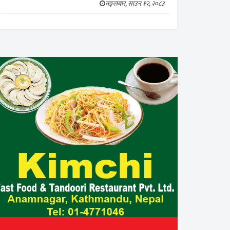
मङ्लबार, साउन १२, २०८३