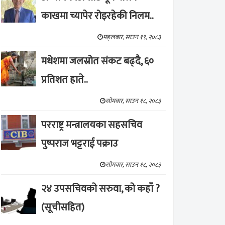
काखमा च्यापेर रोइरहेकी निलम..
मङ्लबार, साउन १९, २०८३
मधेशमा जलस्रोत संकट बढ्दै, ६०
प्रतिशत हाते..
सोमवार, साउन १८, २०८३
परराष्ट्र मन्त्रालयका सहसचिव
पुष्पराज भट्टराई पक्राउ
सोमवार, साउन १८, २०८३
२४ उपसचिवको सरुवा, को कहाँ ?
(सूचीसहित)