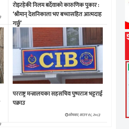
रोइरहेकी निलम बर्देवाको कारुणिक पुकार :
‘श्रीमान् देशनिकाला भए बच्चासहित आत्मदाह
३
गर्छु’
मङ्लबार, साउन १९, २०८३
परराष्ट्र मन्त्रालयका सहसचिव पुष्पराज भट्टराई
पक्राउ
सोमवार, साउन १८, २०८३
३