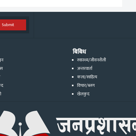
Submit
बिबिध
्जन
स्वास्थ्य/जीवनशैली
ेस
अन्तरवार्ता
ि
कला/साहित्य
ुद
विचार/ब्लग
ो
खेलकुद