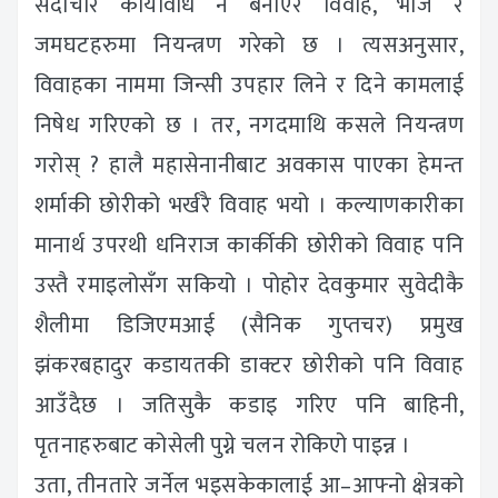
सदाचार कार्यविधि नै बनाएर विवाह, भोज र
जमघटहरुमा नियन्त्रण गरेको छ । त्यसअनुसार,
विवाहका नाममा जिन्सी उपहार लिने र दिने कामलाई
निषेध गरिएको छ । तर, नगदमाथि कसले नियन्त्रण
गरोस् ? हालै महासेनानीबाट अवकास पाएका हेमन्त
शर्माकी छोरीको भर्खरै विवाह भयो । कल्याणकारीका
मानार्थ उपरथी धनिराज कार्कीकी छोरीको विवाह पनि
उस्तै रमाइलोसँग सकियो । पोहोर देवकुमार सुवेदीकै
शैलीमा डिजिएमआई (सैनिक गुप्तचर) प्रमुख
झंकरबहादुर कडायतकी डाक्टर छोरीको पनि विवाह
आउँदैछ । जतिसुकै कडाइ गरिए पनि बाहिनी,
पृतनाहरुबाट कोसेली पुग्ने चलन रोकिएो पाइन्न ।
उता, तीनतारे जर्नेल भइसकेकालाई आ–आफ्नो क्षेत्रको