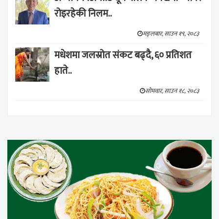
रोइरहेकी निलम..
मङ्लबार, साउन १९, २०८३
मधेशमा जलस्रोत संकट बढ्दै, ६० प्रतिशत
हाते..
सोमवार, साउन १८, २०८३