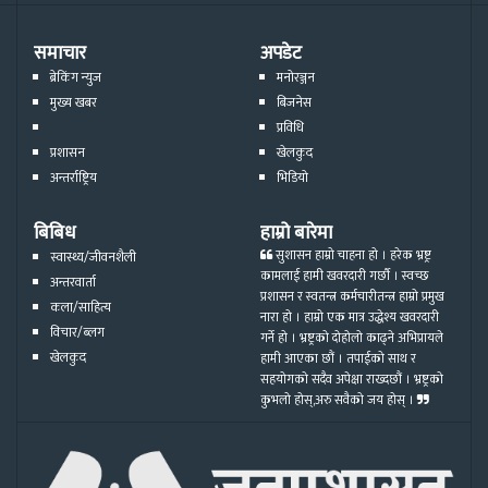
समाचार
अपडेट
ब्रेकिंग न्युज
मनोरञ्जन
मुख्य खबर
बिजनेस
प्रविधि
प्रशासन
खेलकुद
अन्तर्राष्ट्रिय
भिडियो
बिबिध
हाम्रो बारेमा
सुशासन हाम्रो चाहना हो । हरेक भ्रष्ट्र
स्वास्थ्य/जीवनशैली
कामलाई हामी खवरदारी गर्छौ । स्वच्छ
अन्तरवार्ता
प्रशासन र स्वतन्त्र कर्मचारीतन्त्र हाम्रो प्रमुख
कला/साहित्य
नारा हो । हाम्रो एक मात्र उद्धेश्य खवरदारी
विचार/ब्लग
गर्ने हो । भ्रष्ट्रको दोहोलो काढ्ने अभिप्रायले
खेलकुद
हामी आएका छौं । तपाईको साथ र
सहयोगको सदैव अपेक्षा राख्दछौं । भ्रष्ट्रको
कुभलो होस्,अरु सवैको जय होस् ।