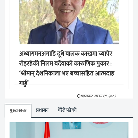
अध्यागमनअगाडि दूधे बालक काखमा च्यापेर
रोइरहेकी निलम बर्देवाको कारुणिक पुकार :
‘श्रीमान् देशनिकाला भए बच्चासहित आत्मदाह
गर्छु’
मङ्लबार, साउन १९, २०८३
प्रशासन
धेरैले पढेको
मुख्य खबर