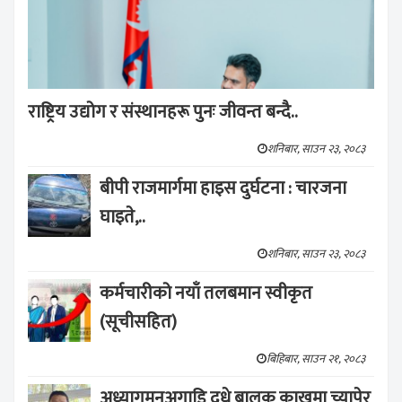
राष्ट्रिय उद्योग र संस्थानहरू पुनः जीवन्त बन्दै..
शनिबार, साउन २३, २०८३
बीपी राजमार्गमा हाइस दुर्घटना : चारजना
घाइते,..
शनिबार, साउन २३, २०८३
कर्मचारीको नयाँ तलबमान स्वीकृत
(सूचीसहित)
बिहिबार, साउन २१, २०८३
अध्यागमनअगाडि दूधे बालक काखमा च्यापेर