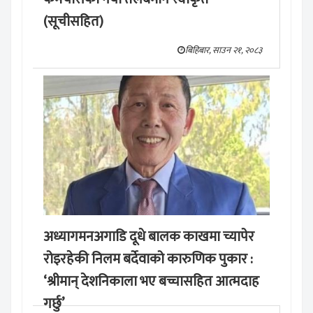
(सूचीसहित)
बिहिबार, साउन २१, २०८३
अध्यागमनअगाडि दूधे बालक काखमा च्यापेर
रोइरहेकी निलम बर्देवाको कारुणिक पुकार :
‘श्रीमान् देशनिकाला भए बच्चासहित आत्मदाह
गर्छु’