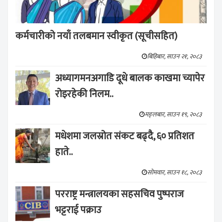
कर्मचारीको नयाँ तलबमान स्वीकृत (सूचीसहित)
बिहिबार, साउन २१, २०८३
अध्यागमनअगाडि दूधे बालक काखमा च्यापेर
रोइरहेकी निलम..
मङ्लबार, साउन १९, २०८३
मधेशमा जलस्रोत संकट बढ्दै, ६० प्रतिशत
हाते..
सोमवार, साउन १८, २०८३
परराष्ट्र मन्त्रालयका सहसचिव पुष्पराज
भट्टराई पक्राउ