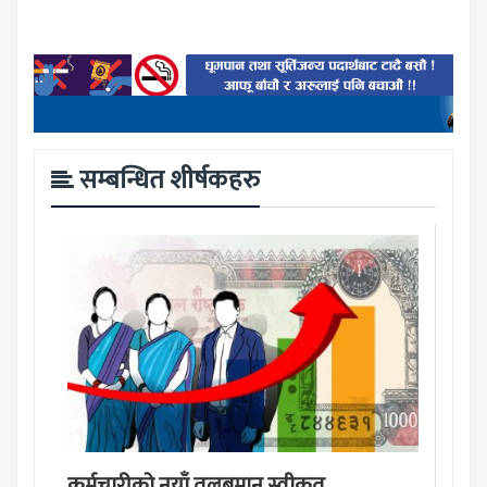
सम्बन्धित शीर्षकहरु
कर्मचारीको नयाँ तलबमान स्वीकृत