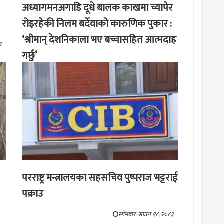
अध्यागमनअगाडि दूधे बालक काखमा च्यापेर
रोइरहेकी निलम बर्देवाको कारुणिक पुकार :
‘श्रीमान् देशनिकाला भए बच्चासहित आत्मदाह
३
गर्छु’
मङ्लबार, साउन १९, २०८३
परराष्ट्र मन्त्रालयका सहसचिव पुष्पराज भट्टराई
पक्राउ
सोमवार, साउन १८, २०८३