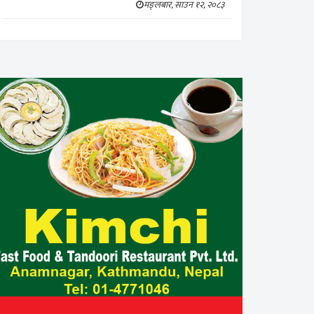
मङ्लबार, साउन १२, २०८३