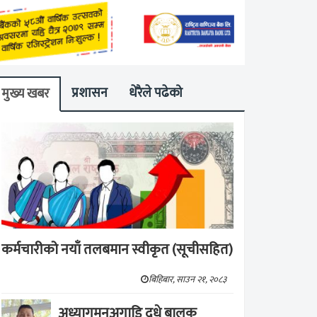
प्रशासन
धेरैले पढेको
मुख्य खबर
कर्मचारीको नयाँ तलबमान स्वीकृत (सूचीसहित)
बिहिबार, साउन २१, २०८३
अध्यागमनअगाडि दूधे बालक