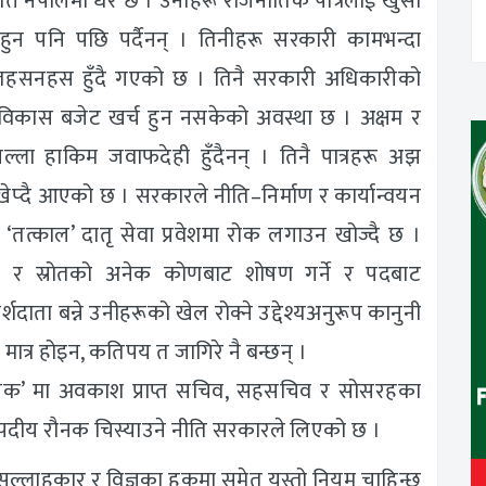
ृत्ति नेपालमा धेरै छ । उनीहरू राजनीतिक पात्रलाई खुसी
 हुन पनि पछि पर्दैनन् । तिनीहरू सरकारी कामभन्दा
तहसनहस हुँदै गएको छ । तिनै सरकारी अधिकारीको
कास बजेट खर्च हुन नसकेको अवस्था छ । अक्षम र
्ला हाकिम जवाफदेही हुँदैनन् । तिनै पात्रहरू अझ
ले खेप्दै आएको छ । सरकारले नीति–निर्माण र कार्यान्वयन
त्काल’ दातृ सेवा प्रवेशमा रोक लगाउन खोज्दै छ ।
ाधन र स्रोतको अनेक कोणबाट शोषण गर्ने र पदबाट
रामर्शदाता बन्ने उनीहरूको खेल रोक्ने उद्देश्यअनुरूप कानुनी
मात्र होइन, कतिपय त जागिरे नै बन्छन् ।
िधेयक’ मा अवकाश प्राप्त सचिव, सहसचिव र सोसरहका
् पदीय रौनक चिस्याउने नीति सरकारले लिएको छ ।
रीका सल्लाहकार र विज्ञका हकमा समेत यस्तो नियम चाहिन्छ