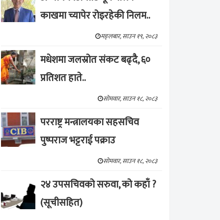
काखमा च्यापेर रोइरहेकी निलम..
मङ्लबार, साउन १९, २०८३
मधेशमा जलस्रोत संकट बढ्दै, ६०
प्रतिशत हाते..
सोमवार, साउन १८, २०८३
परराष्ट्र मन्त्रालयका सहसचिव
पुष्पराज भट्टराई पक्राउ
सोमवार, साउन १८, २०८३
२४ उपसचिवको सरुवा, को कहाँ ?
(सूचीसहित)