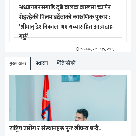
अध्यागमनअगाडि दूधे बालक काखमा च्यापेर
रोइरहेकी निलम बर्देवाको कारुणिक पुकार :
‘श्रीमान् देशनिकाला भए बच्चासहित आत्मदाह
गर्छु’
मङ्लबार, साउन १९, २०८३
प्रशासन
धेरैले पढेको
मुख्य खबर
राष्ट्रिय उद्योग र संस्थानहरू पुनः जीवन्त बन्दै..