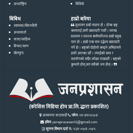
अन्तर्राष्ट्रिय
भिडियो
बिबिध
हाम्रो बारेमा
सुशासन हाम्रो चाहना हो । हरेक भ्रष्ट्र
स्वास्थ्य/जीवनशैली
कामलाई हामी खवरदारी गर्छौ । स्वच्छ
अन्तरवार्ता
प्रशासन र स्वतन्त्र कर्मचारीतन्त्र हाम्रो प्रमुख
कला/साहित्य
नारा हो । हाम्रो एक मात्र उद्धेश्य खवरदारी
विचार/ब्लग
गर्ने हो । भ्रष्ट्रको दोहोलो काढ्ने अभिप्रायले
खेलकुद
हामी आएका छौं । तपाईको साथ र
सहयोगको सदैव अपेक्षा राख्दछौं । भ्रष्ट्रको
कुभलो होस्,अरु सवैको जय होस् ।
(कोशिस मिडिया होम प्रा.लि. द्धारा प्रकाशित)
अनामनगर काठमाडौं
फोन:
०१-४१०२८७४
इमेल:
janaprasasan12@gmail.com
सूचना विभाग दर्ता नं.:
५३४-०७४–०७५