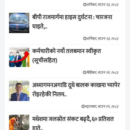
शनिबार, साउन २३, २०८३
बीपी राजमार्गमा हाइस दुर्घटना : चारजना
घाइते,..
शनिबार, साउन २३, २०८३
कर्मचारीको नयाँ तलबमान स्वीकृत
(सूचीसहित)
बिहिबार, साउन २१, २०८३
अध्यागमनअगाडि दूधे बालक काखमा च्यापेर
रोइरहेकी निलम..
मङ्लबार, साउन १९, २०८३
मधेशमा जलस्रोत संकट बढ्दै, ६० प्रतिशत
हाते..