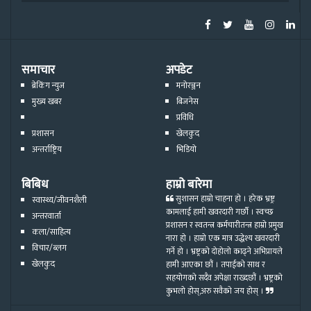
समाचार
अपडेट
ब्रेकिंग न्युज
मनोरञ्जन
मुख्य खबर
बिजनेस
प्रविधि
प्रशासन
खेलकुद
अन्तर्राष्ट्रिय
भिडियो
बिबिध
हाम्रो बारेमा
सुशासन हाम्रो चाहना हो । हरेक भ्रष्ट्र
स्वास्थ्य/जीवनशैली
कामलाई हामी खवरदारी गर्छौ । स्वच्छ
अन्तरवार्ता
प्रशासन र स्वतन्त्र कर्मचारीतन्त्र हाम्रो प्रमुख
कला/साहित्य
नारा हो । हाम्रो एक मात्र उद्धेश्य खवरदारी
विचार/ब्लग
गर्ने हो । भ्रष्ट्रको दोहोलो काढ्ने अभिप्रायले
खेलकुद
हामी आएका छौं । तपाईको साथ र
सहयोगको सदैव अपेक्षा राख्दछौं । भ्रष्ट्रको
कुभलो होस्,अरु सवैको जय होस् ।