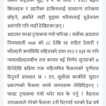
विमल पोद्दारको मुद्दा ५ नं. मा थियो । एउटा बेञ्चले
बिमलहरू र प्रहरीका हाकिमलाई साधारण तारेखमा
छोड्ने, अर्कोले त्यही मुद्दामा भरियालाई थुन्नेजस्ता
असंगति पनि त्यहीं देखिएका छन् ।
अदालत फास्ट ट्रयाकमा गयो भनिन्छ । सर्वोच्च अदालत
नियमावली ०७४ को ८८ देखि ९१ सहित देवानी र
फौज्दारी कार्यविधि संहिताको दफा १९२ र १३१ मा पनि
न्यायाधीशहरुबीच राय कायम भई निर्णय सुनाएको ७
दिनेदेखि बढिमा एक महिनाभित्र फैसलाको पूर्णपाठ
दिनुपर्ने प्रावधान छ । तर, सुशीला कार्कीले सुडान
प्रकरणको फैसला लामो समयसम्म लेखिदिइनन् ।
फास्ट ट्रयाकमा गयो भनेर मात्र के गर्नु ? वैद्यनाथ
उपाध्यायले गरेको फैसला उनी रिटायर्ड भएको डेढ वर्ष