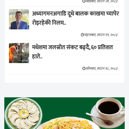
बिहिबार, साउन २१, २०८३
अध्यागमनअगाडि दूधे बालक काखमा च्यापेर
रोइरहेकी निलम..
मङ्लबार, साउन १९, २०८३
मधेशमा जलस्रोत संकट बढ्दै, ६० प्रतिशत
हाते..
सोमवार, साउन १८, २०८३