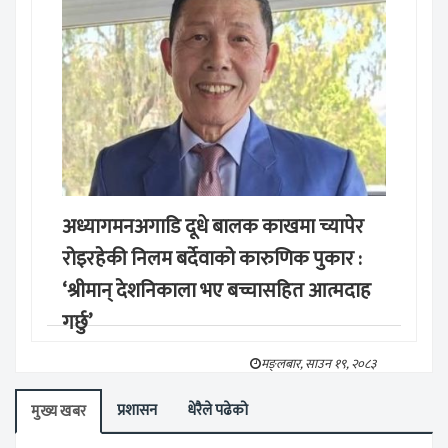
अध्यागमनअगाडि दूधे बालक काखमा च्यापेर
रोइरहेकी निलम बर्देवाको कारुणिक पुकार :
‘श्रीमान् देशनिकाला भए बच्चासहित आत्मदाह
गर्छु’
मङ्लबार, साउन १९, २०८३
प्रशासन
धेरैले पढेको
मुख्य खबर