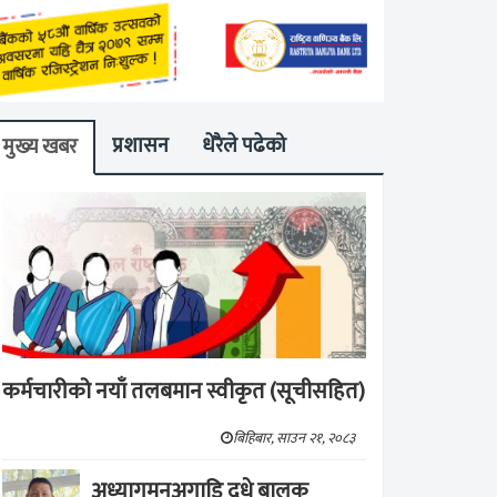
प्रशासन
धेरैले पढेको
मुख्य खबर
कर्मचारीको नयाँ तलबमान स्वीकृत (सूचीसहित)
बिहिबार, साउन २१, २०८३
अध्यागमनअगाडि दूधे बालक