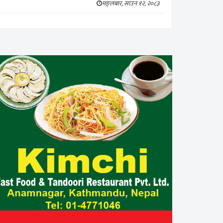
मङ्लबार, साउन १२, २०८३