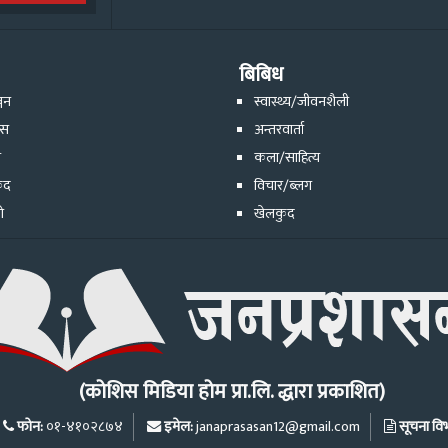
बिबिध
्जन
स्वास्थ्य/जीवनशैली
ेस
अन्तरवार्ता
ि
कला/साहित्य
ुद
विचार/ब्लग
ो
खेलकुद
(कोशिस मिडिया होम प्रा.लि. द्धारा प्रकाशित)
फोन:
इमेल:
सूचना विभा
०१-४१०२८७४
janaprasasan12@gmail.com