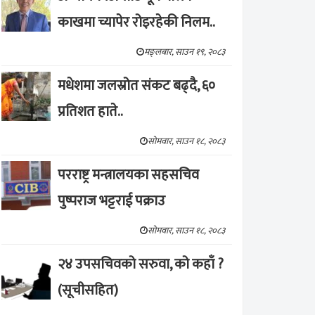
काखमा च्यापेर रोइरहेकी निलम..
मङ्लबार, साउन १९, २०८३
मधेशमा जलस्रोत संकट बढ्दै, ६०
प्रतिशत हाते..
सोमवार, साउन १८, २०८३
परराष्ट्र मन्त्रालयका सहसचिव
पुष्पराज भट्टराई पक्राउ
सोमवार, साउन १८, २०८३
२४ उपसचिवको सरुवा, को कहाँ ?
(सूचीसहित)