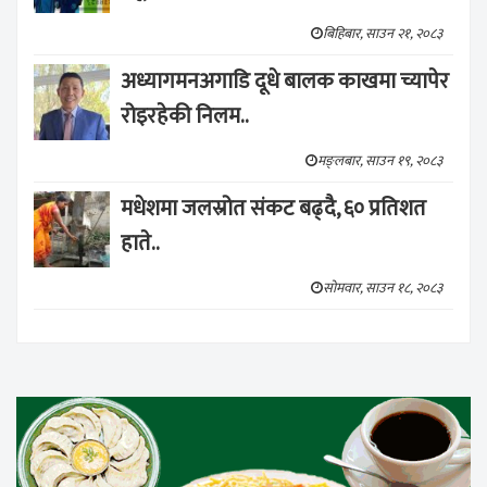
बिहिबार, साउन २१, २०८३
अध्यागमनअगाडि दूधे बालक काखमा च्यापेर
रोइरहेकी निलम..
मङ्लबार, साउन १९, २०८३
मधेशमा जलस्रोत संकट बढ्दै, ६० प्रतिशत
हाते..
सोमवार, साउन १८, २०८३