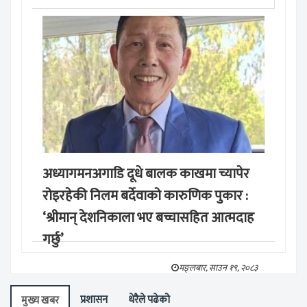
अध्यागमनअगाडि दूधे बालक काखमा च्यापेर
रोइरहेकी निलम बर्देवाको कारुणिक पुकार :
‘श्रीमान् देशनिकाला भए बच्चासहित आत्मदाह
गर्छु’
मङ्लबार, साउन १९, २०८३
प्रशासन
धेरैले पढेको
मुख्य खबर