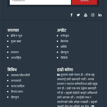
Submit
समाचार
अपडेट
ब्रेकिंग न्युज
मनोरञ्जन
मुख्य खबर
बिजनेस
प्रविधि
प्रशासन
खेलकुद
अन्तर्राष्ट्रिय
भिडियो
बिबिध
हाम्रो बारेमा
सुशासन हाम्रो चाहना हो । हरेक भ्रष्ट्र
स्वास्थ्य/जीवनशैली
कामलाई हामी खवरदारी गर्छौ । स्वच्छ
अन्तरवार्ता
प्रशासन र स्वतन्त्र कर्मचारीतन्त्र हाम्रो प्रमुख
कला/साहित्य
नारा हो । हाम्रो एक मात्र उद्धेश्य खवरदारी
विचार/ब्लग
गर्ने हो । भ्रष्ट्रको दोहोलो काढ्ने अभिप्रायले
खेलकुद
हामी आएका छौं । तपाईको साथ र
सहयोगको सदैव अपेक्षा राख्दछौं । भ्रष्ट्रको
कुभलो होस्,अरु सवैको जय होस् ।