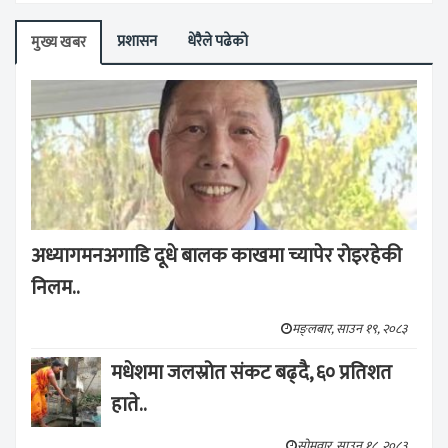
प्रशासन
धेरैले पढेको
मुख्य खबर
अध्यागमनअगाडि दूधे बालक काखमा च्यापेर रोइरहेकी
निलम..
मङ्लबार, साउन १९, २०८३
मधेशमा जलस्रोत संकट बढ्दै, ६० प्रतिशत
हाते..
सोमवार, साउन १८, २०८३