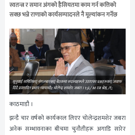
स्वतन्त्र र समान अंगको हैसियतमा काम गर्न कत्तिको
सक्छ भन्ने राणाको कार्यसम्पादनले नै मूल्यांकन गर्नेछ
सुनुवाई समितिका] मंगलबारका] बैठकमा सदस्यहरूले उठाएका प्रश्नहरूका] जवाफ
दिंदै प्रस्तावित प्रधान न्यायाधीz चाेलेन्द्र शमशेर जबरा । t:jL/ M रत्न श्रेष्ठ, /f;;
काठमाडौ ।
झन्डै चार वर्षको कार्यकाल लिएर चोलेन्द्रशमशेर जबरा
अनेक सम्भावनाका बीचमा चुनौतीहरू अगाडि सारेर