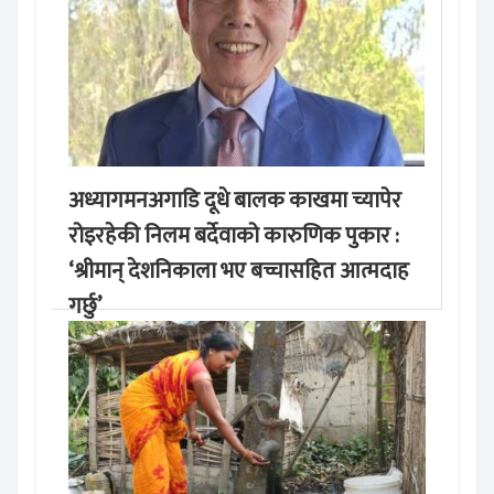
अध्यागमनअगाडि दूधे बालक काखमा च्यापेर
रोइरहेकी निलम बर्देवाको कारुणिक पुकार :
‘श्रीमान् देशनिकाला भए बच्चासहित आत्मदाह
गर्छु’
मङ्लबार, साउन १९, २०८३