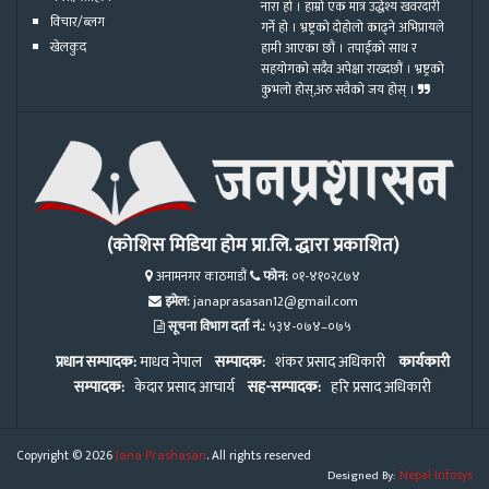
नारा हो । हाम्रो एक मात्र उद्धेश्य खवरदारी
विचार/ब्लग
गर्ने हो । भ्रष्ट्रको दोहोलो काढ्ने अभिप्रायले
खेलकुद
हामी आएका छौं । तपाईको साथ र
सहयोगको सदैव अपेक्षा राख्दछौं । भ्रष्ट्रको
कुभलो होस्,अरु सवैको जय होस् ।
(कोशिस मिडिया होम प्रा.लि. द्धारा प्रकाशित)
अनामनगर काठमाडौं
फोन:
०१-४१०२८७४
इमेल:
janaprasasan12@gmail.com
सूचना विभाग दर्ता नं.:
५३४-०७४–०७५
प्रधान सम्पादक:
माधव नेपाल
सम्पादक:
शंकर प्रसाद अधिकारी
कार्यकारी
सम्पादक:
केदार प्रसाद आचार्य
सह-सम्पादक:
हरि प्रसाद अधिकारी
Copyright © 2026
Jana Prashasan
. All rights reserved
Designed By:
Nepal Infosys