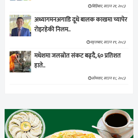
बिहिबार, साउन २१, २०८३
अध्यागमनअगाडि दूधे बालक काखमा च्यापेर
रोइरहेकी निलम..
मङ्लबार, साउन १९, २०८३
मधेशमा जलस्रोत संकट बढ्दै, ६० प्रतिशत
हाते..
सोमवार, साउन १८, २०८३