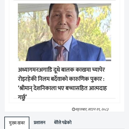
अध्यागमनअगाडि दूधे बालक काखमा च्यापेर
रोइरहेकी निलम बर्देवाको कारुणिक पुकार :
‘श्रीमान् देशनिकाला भए बच्चासहित आत्मदाह
गर्छु’
मङ्लबार, साउन १९, २०८३
प्रशासन
धेरैले पढेको
मुख्य खबर