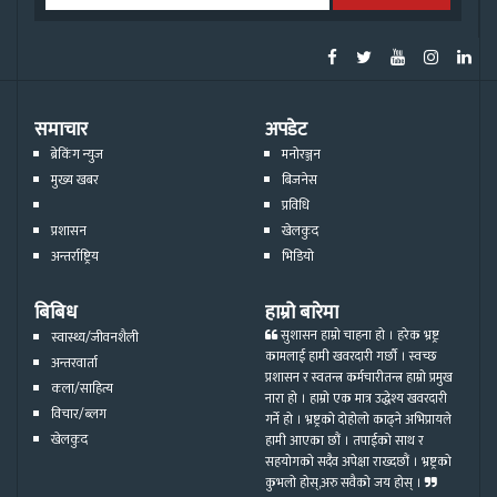
समाचार
अपडेट
ब्रेकिंग न्युज
मनोरञ्जन
मुख्य खबर
बिजनेस
प्रविधि
प्रशासन
खेलकुद
अन्तर्राष्ट्रिय
भिडियो
बिबिध
हाम्रो बारेमा
सुशासन हाम्रो चाहना हो । हरेक भ्रष्ट्र
स्वास्थ्य/जीवनशैली
कामलाई हामी खवरदारी गर्छौ । स्वच्छ
अन्तरवार्ता
प्रशासन र स्वतन्त्र कर्मचारीतन्त्र हाम्रो प्रमुख
कला/साहित्य
नारा हो । हाम्रो एक मात्र उद्धेश्य खवरदारी
विचार/ब्लग
गर्ने हो । भ्रष्ट्रको दोहोलो काढ्ने अभिप्रायले
खेलकुद
हामी आएका छौं । तपाईको साथ र
सहयोगको सदैव अपेक्षा राख्दछौं । भ्रष्ट्रको
कुभलो होस्,अरु सवैको जय होस् ।