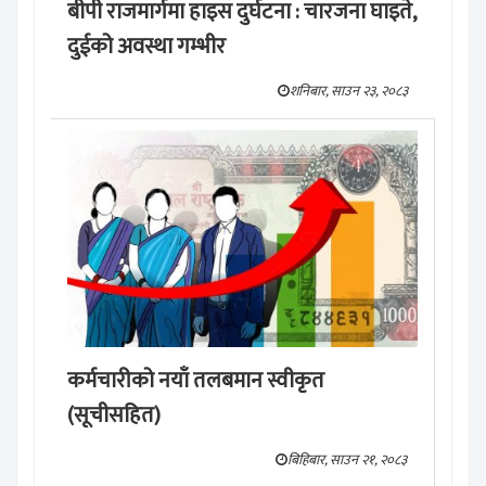
बीपी राजमार्गमा हाइस दुर्घटना : चारजना घाइते,
दुईको अवस्था गम्भीर
शनिबार, साउन २३, २०८३
कर्मचारीको नयाँ तलबमान स्वीकृत
(सूचीसहित)
बिहिबार, साउन २१, २०८३