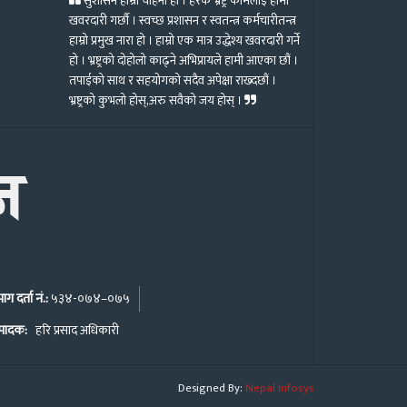
सुशासन हाम्रो चाहना हो । हरेक भ्रष्ट्र कामलाई हामी
खवरदारी गर्छौ । स्वच्छ प्रशासन र स्वतन्त्र कर्मचारीतन्त्र
हाम्रो प्रमुख नारा हो । हाम्रो एक मात्र उद्धेश्य खवरदारी गर्ने
हो । भ्रष्ट्रको दोहोलो काढ्ने अभिप्रायले हामी आएका छौं ।
तपाईको साथ र सहयोगको सदैव अपेक्षा राख्दछौं ।
भ्रष्ट्रको कुभलो होस्,अरु सवैको जय होस् ।
ग दर्ता नं.:
५३४-०७४–०७५
पादक:
हरि प्रसाद अधिकारी
Nepal Infosys
Designed By: