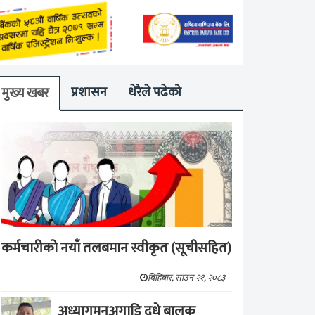
प्रशासन
धेरैले पढेको
मुख्य खबर
कर्मचारीको नयाँ तलबमान स्वीकृत (सूचीसहित)
बिहिबार, साउन २१, २०८३
अध्यागमनअगाडि दूधे बालक