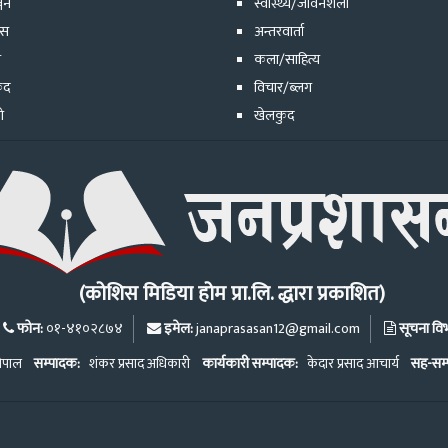
्जन
स्वास्थ्य/जीवनशैली
ेस
अन्तरवार्ता
ि
कला/साहित्य
ुद
विचार/ब्लग
ो
खेलकुद
(कोशिस मिडिया होम प्रा.लि. द्धारा प्रकाशित)
फोन:
इमेल:
सूचना विभा
०१-४१०२८७४
janaprasasan12@gmail.com
ेपाल
सम्पादक:
शंकर प्रसाद अधिकारी
कार्यकारी सम्पादक:
केदार प्रसाद आचार्य
सह-सम्