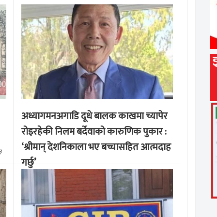
अध्यागमनअगाडि दूधे बालक काखमा च्यापेर
रोइरहेकी निलम बर्देवाको कारुणिक पुकार :
‘श्रीमान् देशनिकाला भए बच्चासहित आत्मदाह
३
गर्छु’
मङ्लबार, साउन १९, २०८३