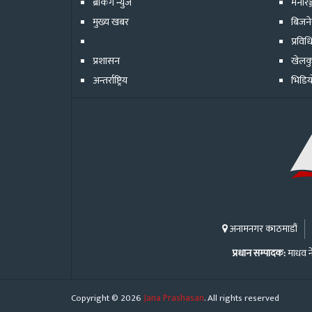
ब्रेकिंग न्युज
मनोरञ
मुख्य खबर
बिजन
प्रविध
प्रशासन
खेलक
अन्तर्राष्ट्रिय
भिडिय
अनामनगर काठमाडौं
प्रधान सम्पादक:
माधव न
Copyright © 2026
Jana Prashasan
. All rights reserved