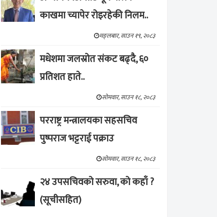
काखमा च्यापेर रोइरहेकी निलम..
मङ्लबार, साउन १९, २०८३
मधेशमा जलस्रोत संकट बढ्दै, ६०
प्रतिशत हाते..
सोमवार, साउन १८, २०८३
परराष्ट्र मन्त्रालयका सहसचिव
पुष्पराज भट्टराई पक्राउ
सोमवार, साउन १८, २०८३
२४ उपसचिवको सरुवा, को कहाँ ?
(सूचीसहित)