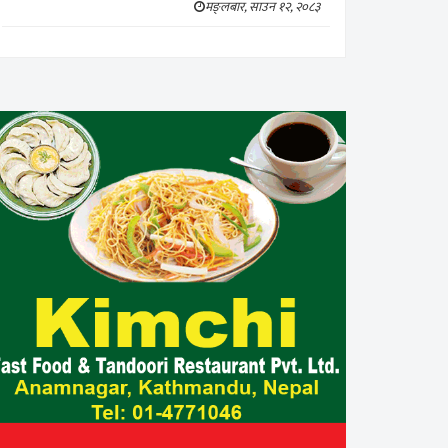
मङ्लबार, साउन १२, २०८३