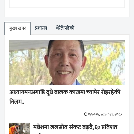
प्रशासन
धेरैले पढेको
मुख्य खबर
अध्यागमनअगाडि दूधे बालक काखमा च्यापेर रोइरहेकी
निलम..
मङ्लबार, साउन १९, २०८३
मधेशमा जलस्रोत संकट बढ्दै, ६० प्रतिशत