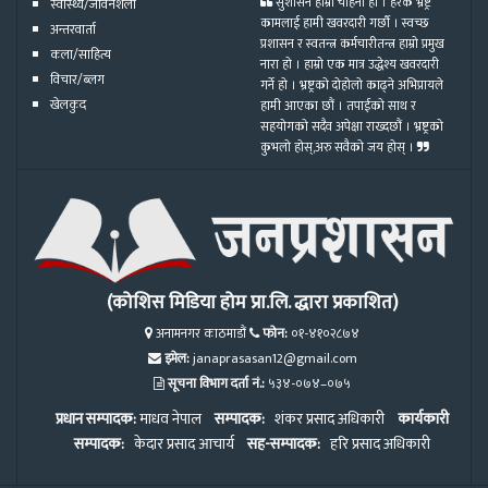
सुशासन हाम्रो चाहना हो । हरेक भ्रष्ट्र
स्वास्थ्य/जीवनशैली
कामलाई हामी खवरदारी गर्छौ । स्वच्छ
अन्तरवार्ता
प्रशासन र स्वतन्त्र कर्मचारीतन्त्र हाम्रो प्रमुख
कला/साहित्य
नारा हो । हाम्रो एक मात्र उद्धेश्य खवरदारी
विचार/ब्लग
गर्ने हो । भ्रष्ट्रको दोहोलो काढ्ने अभिप्रायले
खेलकुद
हामी आएका छौं । तपाईको साथ र
सहयोगको सदैव अपेक्षा राख्दछौं । भ्रष्ट्रको
कुभलो होस्,अरु सवैको जय होस् ।
(कोशिस मिडिया होम प्रा.लि. द्धारा प्रकाशित)
अनामनगर काठमाडौं
फोन:
०१-४१०२८७४
इमेल:
janaprasasan12@gmail.com
सूचना विभाग दर्ता नं.:
५३४-०७४–०७५
प्रधान सम्पादक:
माधव नेपाल
सम्पादक:
शंकर प्रसाद अधिकारी
कार्यकारी
सम्पादक:
केदार प्रसाद आचार्य
सह-सम्पादक:
हरि प्रसाद अधिकारी