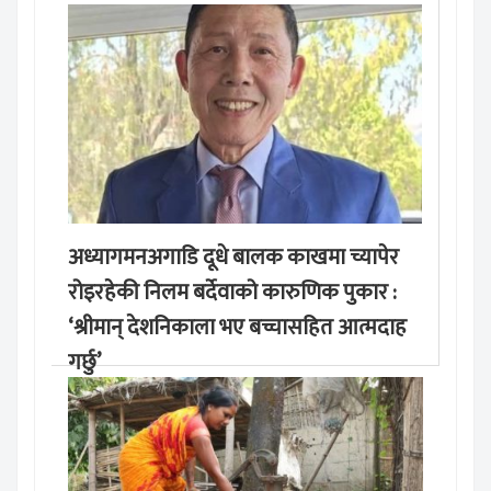
अध्यागमनअगाडि दूधे बालक काखमा च्यापेर
रोइरहेकी निलम बर्देवाको कारुणिक पुकार :
‘श्रीमान् देशनिकाला भए बच्चासहित आत्मदाह
गर्छु’
मङ्लबार, साउन १९, २०८३