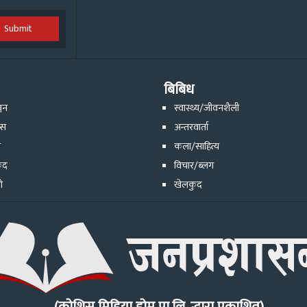
Submit
बिबिध
्जन
स्वास्थ्य/जीवनशैली
ेस
अन्तरवार्ता
ि
कला/साहित्य
ुद
विचार/ब्लग
ो
खेलकुद