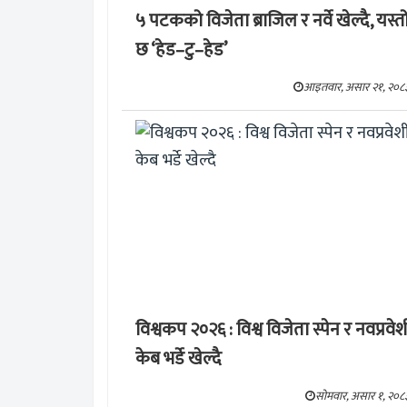
५ पटकको विजेता ब्राजिल र नर्वे खेल्दै, यस्त
छ ‘हेड–टु–हेड’
आइतवार, असार २१, २०८
विश्वकप २०२६ : विश्व विजेता स्पेन र नवप्रवेश
केब भर्डे खेल्दै
सोमवार, असार १, २०८