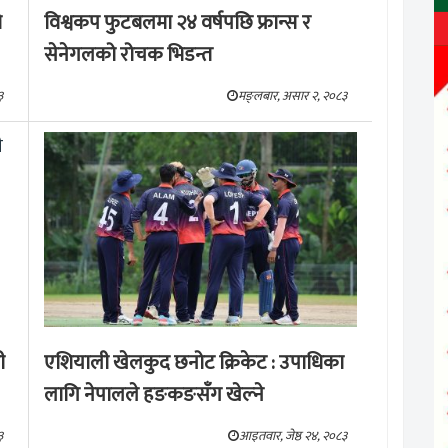
ो
विश्वकप फुटबलमा २४ वर्षपछि फ्रान्स र
सेनेगलको रोचक भिडन्त
३
मङ्लबार, असार २, २०८३
ी
एशियाली खेलकुद छनोट क्रिकेट : उपाधिका
लागि नेपालले हङकङसँग खेल्ने
३
आइतवार, जेष्ठ २४, २०८३