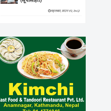
(सूचीसहित)
मङ्लबार, साउन १२, २०८३