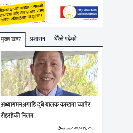
प्रशासन
धेरैले पढेको
मुख्य खबर
अध्यागमनअगाडि दूधे बालक काखमा च्यापेर
रोइरहेकी निलम..
मङ्लबार, साउन १९, २०८३