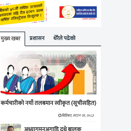
प्रशासन
धेरैले पढेको
मुख्य खबर
कर्मचारीको नयाँ तलबमान स्वीकृत (सूचीसहित)
बिहिबार, साउन २१, २०८३
अध्यागमनअगाडि दूधे बालक