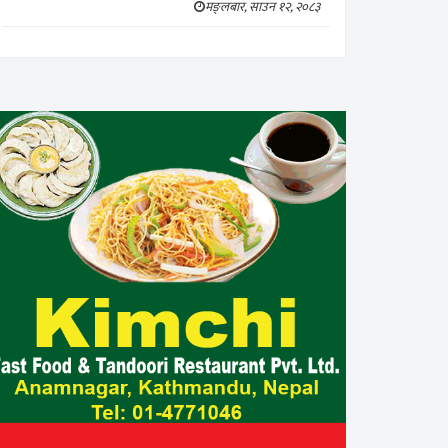
मङ्लबार, साउन १२, २०८३