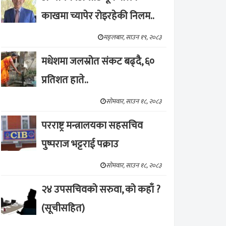
काखमा च्यापेर रोइरहेकी निलम..
मङ्लबार, साउन १९, २०८३
मधेशमा जलस्रोत संकट बढ्दै, ६०
प्रतिशत हाते..
सोमवार, साउन १८, २०८३
परराष्ट्र मन्त्रालयका सहसचिव
पुष्पराज भट्टराई पक्राउ
सोमवार, साउन १८, २०८३
२४ उपसचिवको सरुवा, को कहाँ ?
(सूचीसहित)