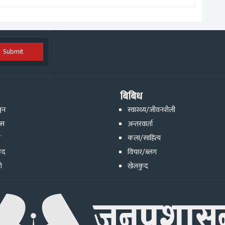
Submit
बिबिध
्जन
स्वास्थ्य/जीवनशैली
ेस
अन्तरवार्ता
ि
कला/साहित्य
ुद
विचार/ब्लग
ो
खेलकुद