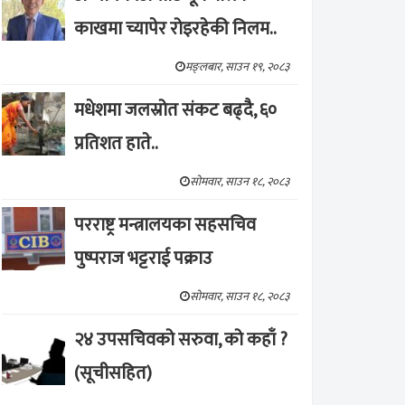
काखमा च्यापेर रोइरहेकी निलम..
मङ्लबार, साउन १९, २०८३
मधेशमा जलस्रोत संकट बढ्दै, ६०
प्रतिशत हाते..
सोमवार, साउन १८, २०८३
परराष्ट्र मन्त्रालयका सहसचिव
पुष्पराज भट्टराई पक्राउ
सोमवार, साउन १८, २०८३
२४ उपसचिवको सरुवा, को कहाँ ?
(सूचीसहित)