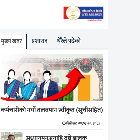
प्रशासन
धेरैले पढेको
मुख्य खबर
कर्मचारीको नयाँ तलबमान स्वीकृत (सूचीसहित)
बिहिबार, साउन २१, २०८३
अध्यागमनअगाडि दूधे बालक