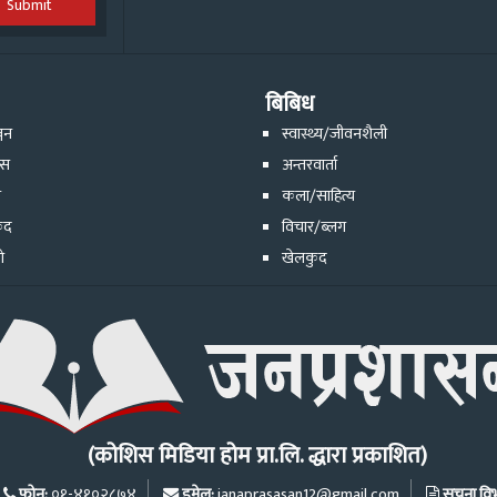
Submit
बिबिध
्जन
स्वास्थ्य/जीवनशैली
ेस
अन्तरवार्ता
ि
कला/साहित्य
ुद
विचार/ब्लग
ो
खेलकुद
(कोशिस मिडिया होम प्रा.लि. द्धारा प्रकाशित)
फोन:
इमेल:
सूचना विभा
०१-४१०२८७४
janaprasasan12@gmail.com