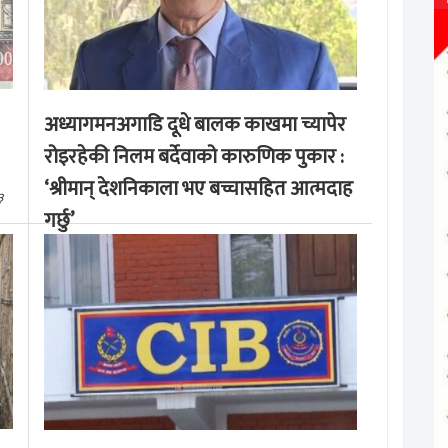
अध्यागमनअगाडि दूधे बालक काखमा च्यापेर
रोइरहेकी निलम बर्देवाको कारुणिक पुकार :
‘श्रीमान् देशनिकाला भए बच्चासहित आत्मदाह
३
गर्छु’
मङ्लबार, साउन १९, २०८३