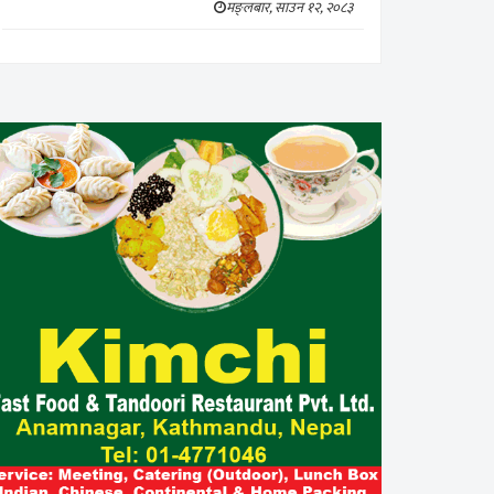
मङ्लबार, साउन १२, २०८३