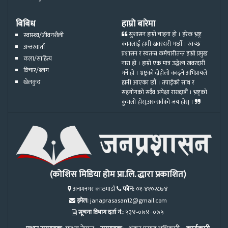
बिबिध
हाम्रो बारेमा
सुशासन हाम्रो चाहना हो । हरेक भ्रष्ट्र
स्वास्थ्य/जीवनशैली
कामलाई हामी खवरदारी गर्छौ । स्वच्छ
अन्तरवार्ता
प्रशासन र स्वतन्त्र कर्मचारीतन्त्र हाम्रो प्रमुख
कला/साहित्य
नारा हो । हाम्रो एक मात्र उद्धेश्य खवरदारी
विचार/ब्लग
गर्ने हो । भ्रष्ट्रको दोहोलो काढ्ने अभिप्रायले
खेलकुद
हामी आएका छौं । तपाईको साथ र
सहयोगको सदैव अपेक्षा राख्दछौं । भ्रष्ट्रको
कुभलो होस्,अरु सवैको जय होस् ।
(कोशिस मिडिया होम प्रा.लि. द्धारा प्रकाशित)
अनामनगर काठमाडौं
फोन:
०१-४१०२८७४
इमेल:
janaprasasan12@gmail.com
सूचना विभाग दर्ता नं.:
५३४-०७४–०७५