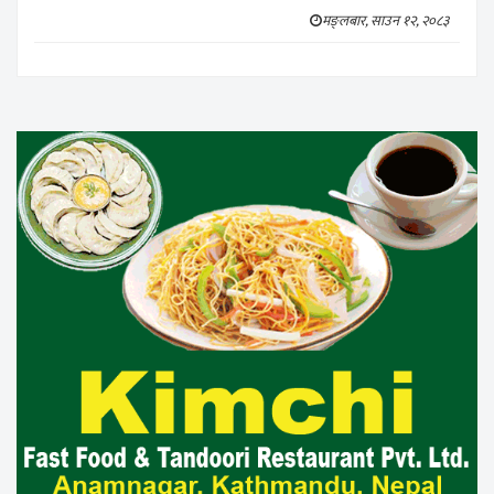
मङ्लबार, साउन १२, २०८३