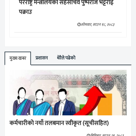
परराष्ट्र मन्त्रालयका सहसचिव पुष्पराज भट्टराई
पक्राउ
सोमवार, साउन १८, २०८३
प्रशासन
धेरैले पढेको
मुख्य खबर
कर्मचारीको नयाँ तलबमान स्वीकृत (सूचीसहित)
बिहिबार, साउन २१, २०८३