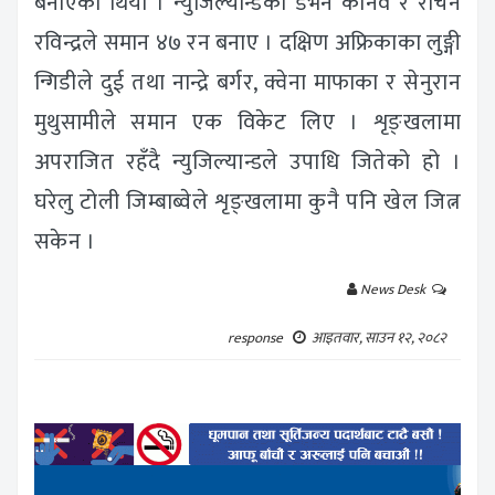
बनाएको थियो । न्युजिल्यान्डका डेभन कोनवे र रचिन
रविन्द्रले समान ४७ रन बनाए । दक्षिण अफ्रिकाका लुङ्गी
न्गिडीले दुई तथा नान्द्रे बर्गर, क्वेना माफाका र सेनुरान
मुथुसामीले समान एक विकेट लिए । शृङ्खलामा
अपराजित रहँदै न्युजिल्यान्डले उपाधि जितेको हो ।
घरेलु टोली जिम्बाब्वेले शृङ्खलामा कुनै पनि खेल जित्न
सकेन ।
News Desk
response
आइतवार, साउन १२, २०८२