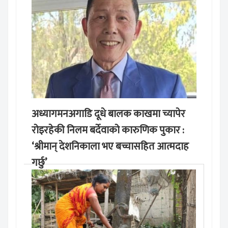
अध्यागमनअगाडि दूधे बालक काखमा च्यापेर
रोइरहेकी निलम बर्देवाको कारुणिक पुकार :
‘श्रीमान् देशनिकाला भए बच्चासहित आत्मदाह
गर्छु’
मङ्लबार, साउन १९, २०८३