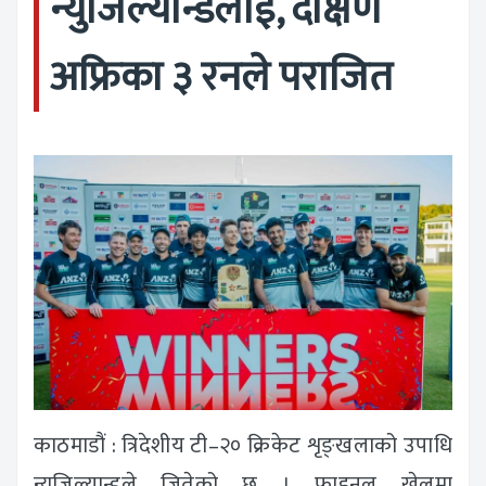
न्युजिल्यान्डलाई, दक्षिण
अफ्रिका ३ रनले पराजित
काठमाडौं : त्रिदेशीय टी–२० क्रिकेट शृङ्खलाको उपाधि
न्युजिल्यान्डले जितेको छ । फाइनल खेलमा