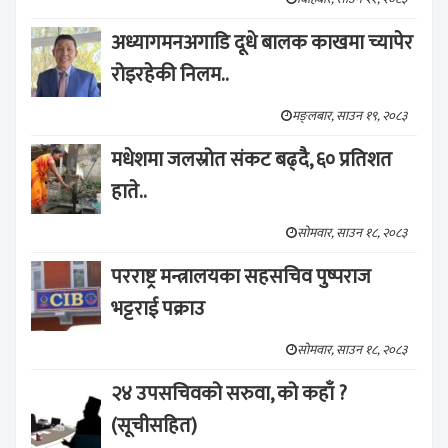
अध्यागमनअगाडि दूधे बालक काखमा च्यापेर
रोइरहेकी निलम..
मङ्लबार, साउन १९, २०८३
मधेशमा जलस्रोत संकट बढ्दै, ६० प्रतिशत
हाते..
सोमवार, साउन १८, २०८३
परराष्ट्र मन्त्रालयका सहसचिव पुष्पराज
भट्टराई पक्राउ
सोमवार, साउन १८, २०८३
२४ उपसचिवको सरुवा, को कहाँ ?
(सूचीसहित)