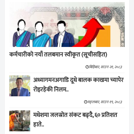
कर्मचारीको नयाँ तलबमान स्वीकृत (सूचीसहित)
बिहिबार, साउन २१, २०८३
अध्यागमनअगाडि दूधे बालक काखमा च्यापेर
रोइरहेकी निलम..
मङ्लबार, साउन १९, २०८३
मधेशमा जलस्रोत संकट बढ्दै, ६० प्रतिशत
हाते..