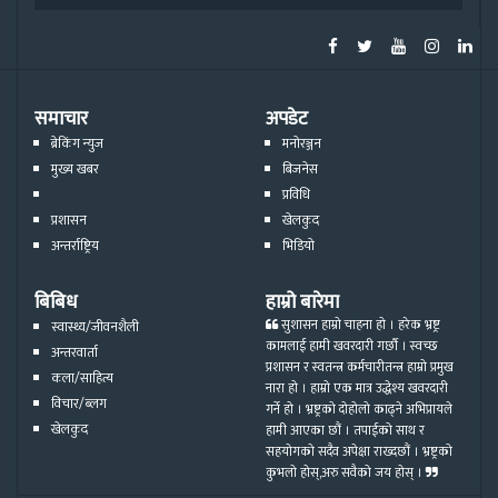
समाचार
अपडेट
ब्रेकिंग न्युज
मनोरञ्जन
मुख्य खबर
बिजनेस
प्रविधि
प्रशासन
खेलकुद
अन्तर्राष्ट्रिय
भिडियो
बिबिध
हाम्रो बारेमा
सुशासन हाम्रो चाहना हो । हरेक भ्रष्ट्र
स्वास्थ्य/जीवनशैली
कामलाई हामी खवरदारी गर्छौ । स्वच्छ
अन्तरवार्ता
प्रशासन र स्वतन्त्र कर्मचारीतन्त्र हाम्रो प्रमुख
कला/साहित्य
नारा हो । हाम्रो एक मात्र उद्धेश्य खवरदारी
विचार/ब्लग
गर्ने हो । भ्रष्ट्रको दोहोलो काढ्ने अभिप्रायले
खेलकुद
हामी आएका छौं । तपाईको साथ र
सहयोगको सदैव अपेक्षा राख्दछौं । भ्रष्ट्रको
कुभलो होस्,अरु सवैको जय होस् ।