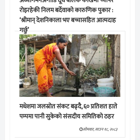
अध्यागमनअगाडि दूधे बालक काखमा च्यापेर
रोइरहेकी निलम बर्देवाको कारुणिक पुकार :
‘श्रीमान् देशनिकाला भए बच्चासहित आत्मदाह
गर्छु’
मङ्लबार, साउन १९, २०८३
मधेशमा जलस्रोत संकट बढ्दै, ६० प्रतिशत हाते
पम्पमा पानी सुकेको संसदीय समितिको ठहर
सोमवार, साउन १८, २०८३