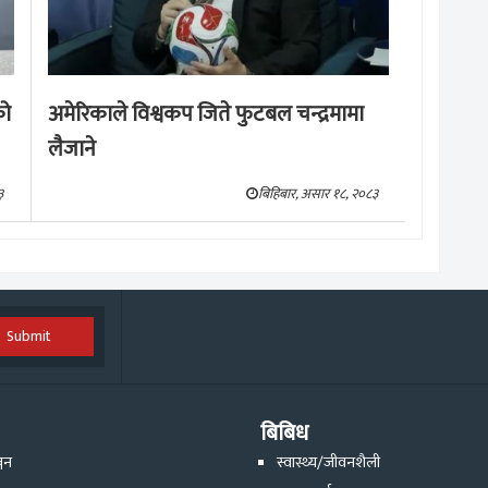
को
अमेरिकाले विश्वकप जिते फुटबल चन्द्रमामा
लैजाने
३
बिहिबार, असार १८, २०८३
Submit
बिबिध
्जन
स्वास्थ्य/जीवनशैली