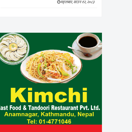
मङ्लबार, साउन १२, २०८३