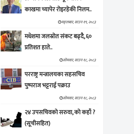
काखमा च्यापेर रोइरहेकी निलम..
मङ्लबार, साउन १९, २०८३
मधेशमा जलस्रोत संकट बढ्दै, ६०
प्रतिशत हाते..
सोमवार, साउन १८, २०८३
परराष्ट्र मन्त्रालयका सहसचिव
पुष्पराज भट्टराई पक्राउ
सोमवार, साउन १८, २०८३
२४ उपसचिवको सरुवा, को कहाँ ?
(सूचीसहित)