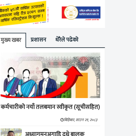
प्रशासन
धेरैले पढेको
मुख्य खबर
कर्मचारीको नयाँ तलबमान स्वीकृत (सूचीसहित)
बिहिबार, साउन २१, २०८३
अध्यागमनअगाडि दूधे बालक