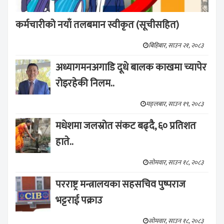
कर्मचारीको नयाँ तलबमान स्वीकृत (सूचीसहित)
बिहिबार, साउन २१, २०८३
अध्यागमनअगाडि दूधे बालक काखमा च्यापेर
रोइरहेकी निलम..
मङ्लबार, साउन १९, २०८३
मधेशमा जलस्रोत संकट बढ्दै, ६० प्रतिशत
हाते..
सोमवार, साउन १८, २०८३
परराष्ट्र मन्त्रालयका सहसचिव पुष्पराज
भट्टराई पक्राउ
सोमवार, साउन १८, २०८३