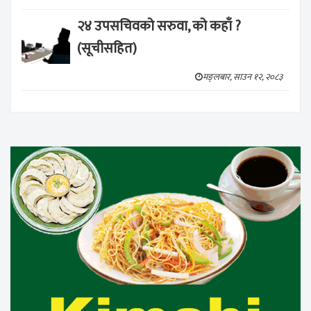
२४ उपसचिवको सरुवा, को कहाँ ?
(सूचीसहित)
मङ्लबार, साउन १२, २०८३