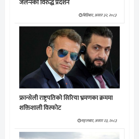
जेलेन्स्की विरुद्ध प्रदर्शन
बिहिबार, असार ३२, २०८३
फ्रान्सेली राष्ट्रपतिको सिरिया भ्रमणका क्रममा
शक्तिशाली विस्फोट
मङ्लबार, असार २३, २०८३