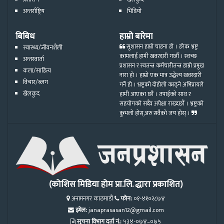
अन्तर्राष्ट्रिय
भिडियो
बिबिध
हाम्रो बारेमा
सुशासन हाम्रो चाहना हो । हरेक भ्रष्ट्र
स्वास्थ्य/जीवनशैली
कामलाई हामी खवरदारी गर्छौ । स्वच्छ
अन्तरवार्ता
प्रशासन र स्वतन्त्र कर्मचारीतन्त्र हाम्रो प्रमुख
कला/साहित्य
नारा हो । हाम्रो एक मात्र उद्धेश्य खवरदारी
विचार/ब्लग
गर्ने हो । भ्रष्ट्रको दोहोलो काढ्ने अभिप्रायले
खेलकुद
हामी आएका छौं । तपाईको साथ र
सहयोगको सदैव अपेक्षा राख्दछौं । भ्रष्ट्रको
कुभलो होस्,अरु सवैको जय होस् ।
(कोशिस मिडिया होम प्रा.लि. द्धारा प्रकाशित)
अनामनगर काठमाडौं
फोन:
०१-४१०२८७४
इमेल:
janaprasasan12@gmail.com
सूचना विभाग दर्ता नं.:
५३४-०७४–०७५