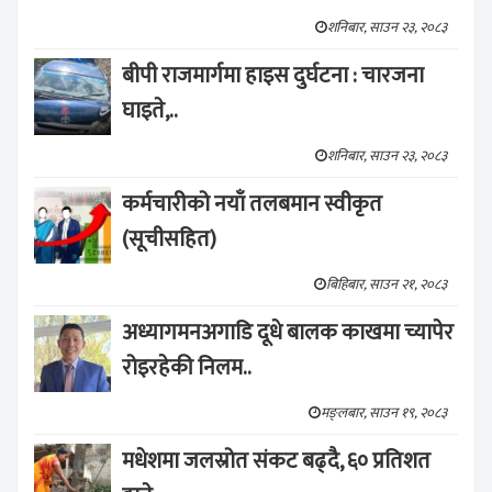
शनिबार, साउन २३, २०८३
बीपी राजमार्गमा हाइस दुर्घटना : चारजना
घाइते,..
शनिबार, साउन २३, २०८३
कर्मचारीको नयाँ तलबमान स्वीकृत
(सूचीसहित)
बिहिबार, साउन २१, २०८३
अध्यागमनअगाडि दूधे बालक काखमा च्यापेर
रोइरहेकी निलम..
मङ्लबार, साउन १९, २०८३
मधेशमा जलस्रोत संकट बढ्दै, ६० प्रतिशत