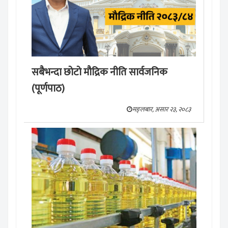
सबैभन्दा छाेटाे माैद्रिक नीति सार्वजनिक
(पूर्णपाठ)
मङ्लबार, असार २३, २०८३