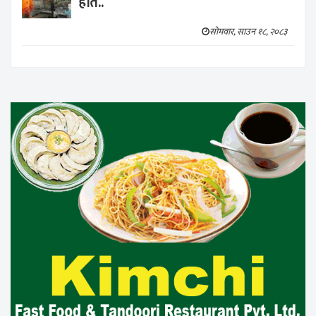
हाते..
सोमवार, साउन १८, २०८३